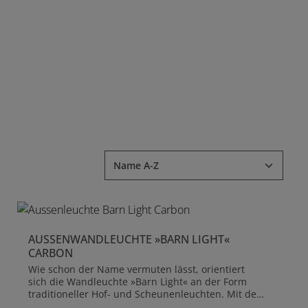
AUSSENWANDLEUCHTE »BARN LIGHT« C
ARBON
Wie schon der Name vermuten lässt, orientiert
sich die Wandleuchte »Barn Light« an der Form
traditioneller Hof- und Scheunenleuchten. Mit der
Farbvariante 'Carbon' wurde eine zeitgemäße Note