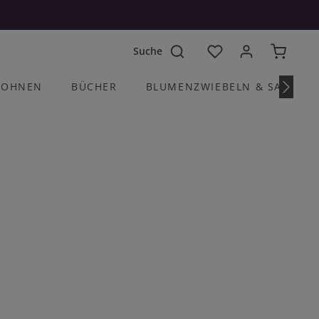
Du hast 0 Produkte a
OHNEN
BÜCHER
BLUMENZWIEBELN & SAATGU