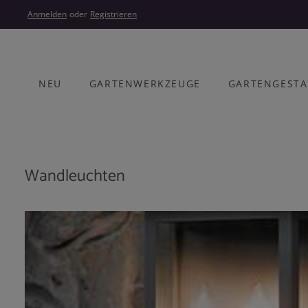
um Hauptinhalt springen
Zur Hauptnavigation springen
Anmelden
oder
Registrieren
NEU
GARTENWERKZEUGE
GARTENGEST
Wandleuchten