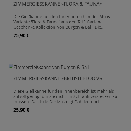
ZIMMERGIESSKANNE »FLORA & FAUNA«
Die Gießkanne für den Innenbereich in der Motiv-
Variante 'Flora & Fauna' aus der 'RHS Garten-
Geschenke Kollektion' von Burgon & Ball. Die
Zimmergießkanne ist perfekt ausbalanciert und
25,90 €
Regulärer Preis:
verfügt über einen eleganten, schlanken Auslauf,
damit das Wasser zielgenau in den Pflanztopf
gelangt. Sie ist für den Indoor-Bereich konzipiert,
wird komplett aus Metall gefertigt und anschließend
pulverbeschichtet. Maße:Höhe (inkl. Griff): 21 cm
Länge (inkl. Auslauf): 37 cm Breite: 13 cm Gefertigt
aus pulverbeschichtetem Metall 1 Liter
Fassungsvermögen
ZIMMERGIESSKANNE »BRITISH BLOOM«
Diese Gießkanne für den Innenbereich ist mehr als
stilvoll genug, um sie nicht im Schrank verstecken zu
müssen. Das tolle Design zeigt Dahlien und
Pfingstrosen vor einem 'dramatisch' dunklen
25,90 €
Regulärer Preis:
Hintergrund, der die Blüten schön in Szene setzt.
Die Zimmergießkanne ist perfekt ausbalanciert und
verfügt über einen eleganten, schlanken Auslauf,
damit das Wasser zielgenau in den Pflanztopf