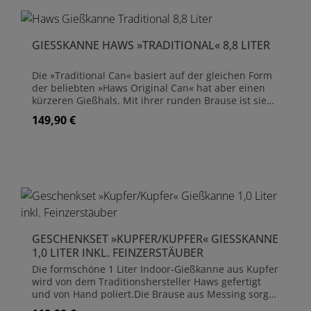
Fassungsvermögen 1,0 Liter Gewicht gefüllt ca. 1,3
Kilogramm Länge 34,5 cm, Höhe 16,0 cm,
Durchmesser 11,5 cm 5 Jahre Herstellergarantie für
GIESSKANNE HAWS »TRADITIONAL« 8,8 LITER
Funktionsfähigkeit und gegen Durchrostung
Die »Traditional Can« basiert auf der gleichen Form
der beliebten »Haws Original Can« hat aber einen
kürzeren Gießhals. Mit ihrer runden Brause ist sie
eine hervorragende Allround-Gießkanne für jeden
149,90 €
Regulärer Preis:
Gärtner. Für eine schnelle Bewässerung schon
größerer Pflanzen kann der Brausekopf leicht
abgenommen werden. Verzinkter Stahl für
optimalen Rostschutz, Festigkeit und lange
Lebensdauer Abnehmbarer Brausekopf aus Messing
für ein gleichmäßiges Gießverhalten
Fassungsvermögen 8,8 Liter Gewicht gefüllt ca. 10,20
Kilogramm Länge 52 cm, Höhe 40 cm, Ø 21 cm 10
Jahre Herstellergarantie für Funktionsfähigkeit und
gegen Durchrostung
GESCHENKSET »KUPFER/KUPFER« GIESSKANNE 1
,0 LITER INKL. FEINZERSTÄUBER
Die formschöne 1 Liter Indoor-Gießkanne aus Kupfer
wird von dem Traditionshersteller Haws gefertigt
und von Hand poliert.Die Brause aus Messing sorgt
für eine feine und gleichmäßige Berieselung. Um