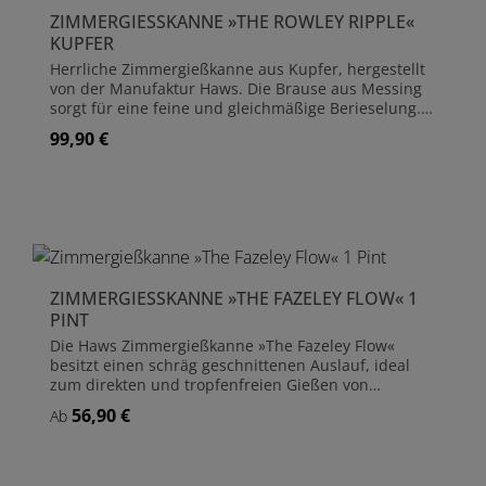
Kilogramm Länge 35,0 cm, Höhe 17,0 cm 5 Jahre
ZIMMERGIESSKANNE »THE ROWLEY RIPPLE« K
Herstellergarantie für Funktionsfähigkeit und gegen
UPFER
Durchrostung Lieferung ohne Dekoration und
Feinzerstäuber (rechts im Bild)
Herrliche Zimmergießkanne aus Kupfer, hergestellt
von der Manufaktur Haws. Die Brause aus Messing
sorgt für eine feine und gleichmäßige Berieselung.
Um einen gebündelten Gießstrahl zu erhalten, kann
99,90 €
Regulärer Preis:
die Brause einfach abgenommen werden. Material:
Kupfer Fassungsvermögen 1,0 Liter Gewicht gefüllt
ca. 1,3 Kilogramm Länge 35,0 cm, Höhe 17,0 cm 5
Jahre Herstellergarantie für Funktionsfähigkeit
ZIMMERGIESSKANNE »THE FAZELEY FLOW« 1 P
INT
Die Haws Zimmergießkanne »The Fazeley Flow«
besitzt einen schräg geschnittenen Auslauf, ideal
zum direkten und tropfenfreien Gießen von
Topfpflanzen. Die Kanne besitzt einen schräg
56,90 €
Regulärer Preis:
Ab
geschnittenen Auslauf, ideal zum direkten und
tropfenfreien Gießen von Topfpflanzen. Die
Gießkanne wird aus Metall gefertigt, sorgfältig
verzinkt und pulverbeschichtet. Diese bewährte