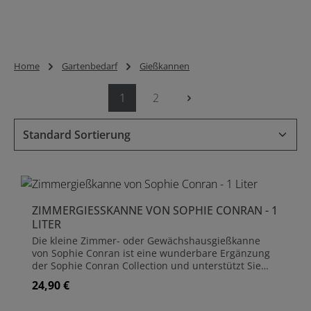
Home
Gartenbedarf
Gießkannen
1
2
Seite
Seite
ZIMMERGIESSKANNE VON SOPHIE CONRAN - 1 L
ITER
Die kleine Zimmer- oder Gewächshausgießkanne
von Sophie Conran ist eine wunderbare Ergänzung
der Sophie Conran Collection und unterstützt Sie
beim Gießen Ihrer Zimmerpflanzen. Dank ihrer
24,90 €
Regulärer Preis:
kompakten Größe ist sie auch ideal zum Gießen von
Setzlingen im Gewächshaus.Die Gießkanne ist aus