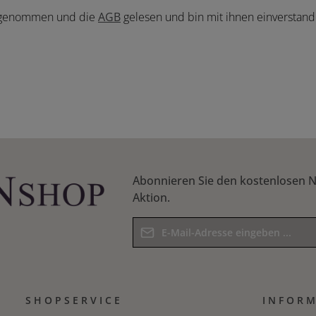
 genommen und die
AGB
gelesen und bin mit ihnen einverstan
Abonnieren Sie den kostenlosen N
Aktion.
E-Mail-Adresse*
Datenschutz
Die mit einem Stern (*) markierten F
Ich habe die
Datenschutzbesti
Pflichtfelder.
SHOPSERVICE
Kenntnis genommen und die
INFOR
AG
Bitte geben Sie das Ergebnis der Gle