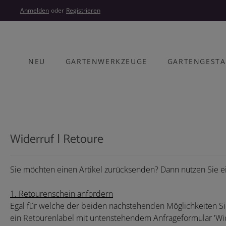
um Hauptinhalt springen
Zur Hauptnavigation springen
Anmelden
oder
Registrieren
NEU
GARTENWERKZEUGE
GARTENGEST
Widerruf | Retoure
Sie möchten einen Artikel zurücksenden? Dann nutzen Sie e
1. Retourenschein anfordern
Egal für welche der beiden nachstehenden Möglichkeiten Sie
ein Retourenlabel mit untenstehendem Anfrageformular 'Wid