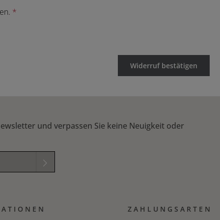
den.
*
Widerruf bestätigen
ewsletter und verpassen Sie keine Neuigkeit oder
elder sind
mmungen
zur
MATIONEN
B
gelesen und
ZAHLUNGSARTEN
ichung in das nachfolgende Textfeld ein. *