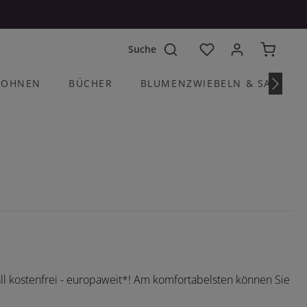
Du hast 0 Produkte a
OHNEN
BÜCHER
BLUMENZWIEBELN & SAATGU
ll kostenfrei - europaweit*! Am komfortabelsten können Sie