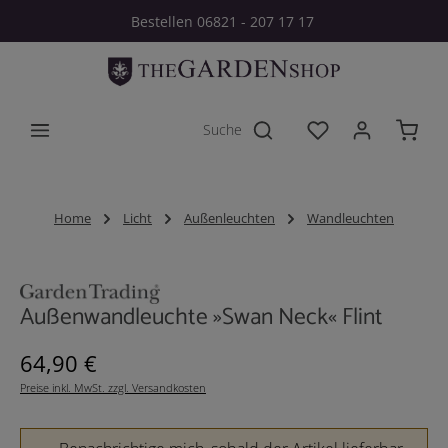
Bestellen 06821 - 207 17 17
Zum Hauptinhalt springen
Du hast 0 Produkt
Home
Licht
Außenleuchten
Wandleuchten
Bildergalerie überspringen
Außenwandleuchte »Swan Neck« Flint
Regulärer Preis:
64,90 €
Preise inkl. MwSt. zzgl. Versandkosten