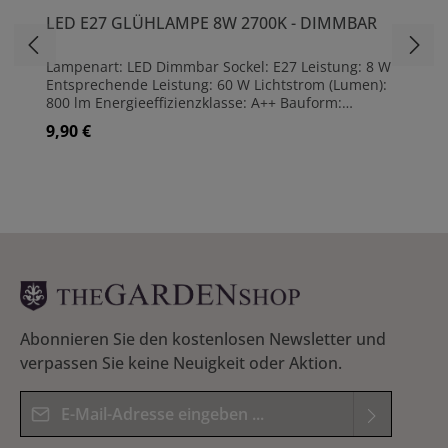
LED E27 GLÜHLAMPE 8W 2700K - DIMMBAR
Lampenart: LED Dimmbar Sockel: E27 Leistung: 8 W
Entsprechende Leistung: 60 W Lichtstrom (Lumen):
800 lm Energieeffizienzklasse: A++ Bauform:
Glühlampenform Ausführung: klar Leuchtfarbe:
9,90 €
Regulärer Preis:
Warmweiß Lichtfarben (max): 2700 K
Farbwiedergabeindex: 80 Ra Abstrahlwinkel: 300 °
Maße: (H)10,5 cm | Ø6 cm Lebensdauer ca. 15000 h
Abonnieren Sie den kostenlosen Newsletter und
verpassen Sie keine Neuigkeit oder Aktion.
E-Mail-Adresse*