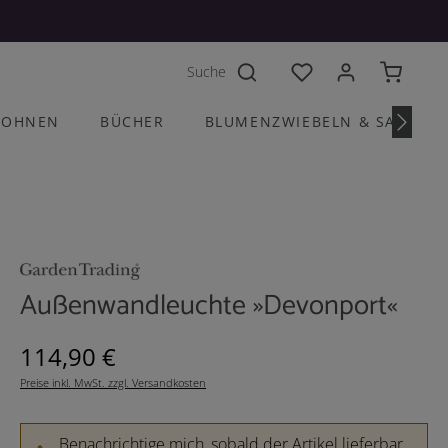
Du hast 0 Produkte a
OHNEN
BÜCHER
BLUMENZWIEBELN & SAATGU
Außenwandleuchte »Devonport«
Regulärer Preis:
114,90 €
Preise inkl. MwSt. zzgl. Versandkosten
Benachrichtige mich, sobald der Artikel lieferbar