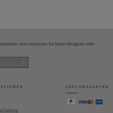
 um die Anzahl zu erhöhen oder zu reduzi
ewsletter und verpassen Sie keine Neuigkeit oder
elder sind
mungen
zur
MATIONEN
B
gelesen und
ZAHLUNGSARTEN
ichung in das nachfolgende Textfeld ein. *
nd Zahlung