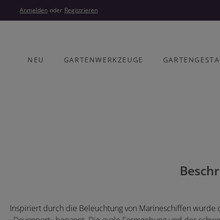
um Hauptinhalt springen
Zur Hauptnavigation springen
Anmelden
oder
Registrieren
NEU
GARTENWERKZEUGE
GARTENGEST
Bildergalerie überspringen
Beschr
Inspiriert durch die Beleuchtung von Marineschiffen wurd