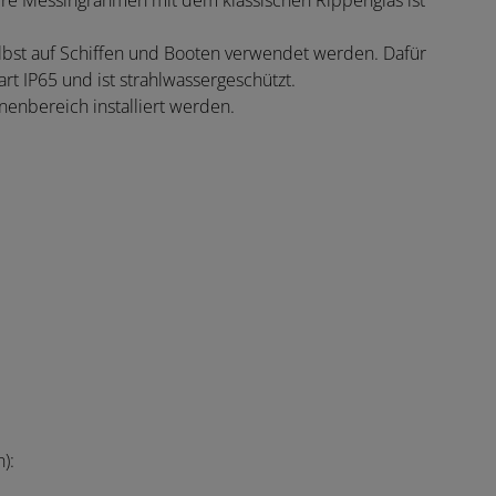
re Messingrahmen mit dem klassischen Rippenglas ist
elbst auf Schiffen und Booten verwendet werden. Dafür
t IP65 und ist strahlwassergeschützt.
nenbereich installiert werden.
):