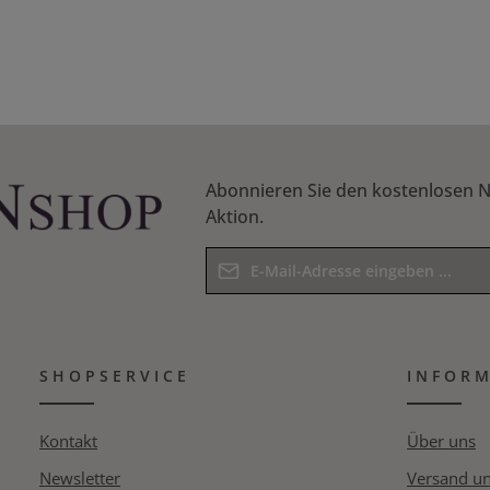
n Wert ein oder benutze die Schaltflächen
Abonnieren Sie den kostenlosen N
Aktion.
E-Mail-Adresse*
Datenschutz
Die mit einem Stern (*) markierten F
Ich habe die
Datenschutzbestim
Pflichtfelder.
SHOPSERVICE
Kenntnis genommen und die
INFOR
AG
Bitte geben Sie das Ergebnis der Gle
bin mit ihnen einverstanden.
*
Kontakt
Über uns
Newsletter
Versand u