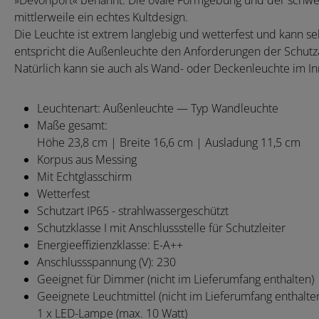
»Devonport« benannt. Die ovale Formgebung und der schwe
mittlerweile ein echtes Kultdesign.
Die Leuchte ist extrem langlebig und wetterfest und kann s
entspricht die Außenleuchte den Anforderungen der Schutzar
Natürlich kann sie auch als Wand- oder Deckenleuchte im In
Leuchtenart: Außenleuchte — Typ Wandleuchte
Maße gesamt:
Höhe 23,8 cm | Breite 16,6 cm | Ausladung 11,5 cm
Korpus aus Messing
Mit Echtglasschirm
Wetterfest
Schutzart IP65 - strahlwassergeschützt
Schutzklasse I mit Anschlussstelle für Schutzleiter
Energieeffizienzklasse: E-A++
Anschlussspannung (V): 230
Geeignet für Dimmer (nicht im Lieferumfang enthalten)
Geeignete Leuchtmittel (nicht im Lieferumfang enthalten
1 x LED-Lampe (max. 10 Watt)