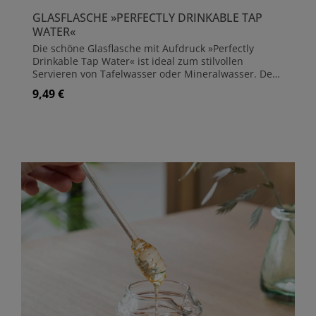
GLASFLASCHE »PERFECTLY DRINKABLE TAP
WATER«
Die schöne Glasflasche mit Aufdruck »Perfectly
Drinkable Tap Water« ist ideal zum stilvollen
Servieren von Tafelwasser oder Mineralwasser. Der
Kopf des Bügelverschlusses ist aus Keramik
9,49 €
Regulärer Preis:
hergestellt und besitzt eine Gummidichtung. Maße
Flasche: Höhe 33,00 cm, Ø 8,5 cm Füllvolumen: 1,0
Liter Flasche aus Glas Bügelverschluss mit
Keramikkopf und Gummidichtung Lieferung ohne
Dekoration