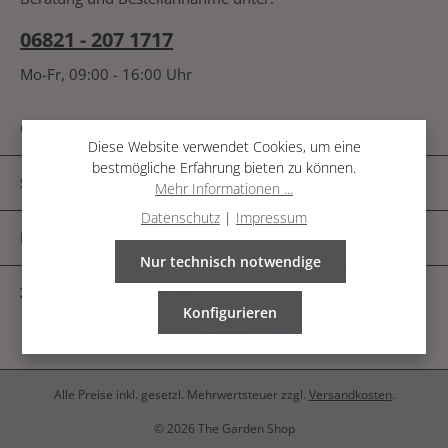
06821 - 207 1717
Mo-Fr, 09:00 - 16:00 Uhr
Oder über unser
Kontaktformular
.
Diese Website verwendet Cookies, um eine
bestmögliche Erfahrung bieten zu können.
SHOPSERVICE
Mehr Informationen ...
Datenschutz
|
Impressum
INFORMATIONEN
Nur technisch notwendige
ZAHLUNGSARTEN
Konfigurieren
Alle Preise inkl. gesetzl. Mehrwertsteuer zzgl.
Versandkosten
.
© 2026 The Garden Shop