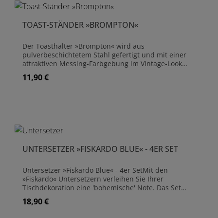
(H)17,5 cn x (B)46,5 cm x (T)30 cm Hergestellt aus
Stahl Antik-Messing-Finish Griffe aus Holz Kann bis
zu 21 Platten aufnehmen Nicht spülmaschinenfest,
TOAST-STÄNDER »BROMPTON«
mit warmer Seifenlauge waschen
Der Toasthalter »Brompton« wird aus
pulverbeschichtetem Stahl gefertigt und mit einer
attraktiven Messing-Farbgebung im Vintage-Look
veredelt. Der Toasthalter bietet Platz für sechs
11,90 €
Regulärer Preis:
Scheiben Toast. Mit dem Griffring kann der Halter
mühelos vom Toaster zum Tisch gebracht werden.
Abmessungen: (H)12,5 cm x (B)14,3 cm x (T)8,0 cm
Hergestellt aus pulverbeschichtetem Stahl Fasst 6
Stück Toast Nicht spülmaschinenfest, mit warmer
Seifenlauge waschen.
UNTERSETZER »FISKARDO BLUE« - 4ER SET
Untersetzer »Fiskardo Blue« - 4er SetMit den
»Fiskardo« Untersetzern verleihen Sie Ihrer
Tischdekoration eine 'bohemische' Note. Das Set
besteht aus vier attraktiven Farbvarianten mit
18,90 €
Regulärer Preis:
unterschiedlichen Mustern. Eine ideale Ergänzung
zu dem »Fiskardo Blue« Serviertablett.Die