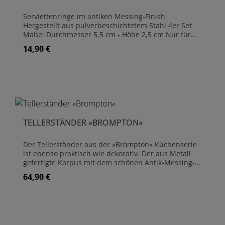
Stahl Nicht spülmaschinenfest, mit warmer
Seifenlauge waschen Schaumstoff-Schoner an der
Serviettenringe im antiken Messing-Finish
Unterseite Schattierungen und Markierungen
Hergestellt aus pulverbeschichtetem Stahl 4er Set
können aufgrund der natürlichen Schwankungen
Maße: Durchmesser 5,5 cm - Höhe 2,5 cm Nur für
des Materials variieren
den Innenbereich geeignet Nicht
14,90 €
Regulärer Preis:
spülmaschinenfest, zur Reinigung mit einem
feuchten Tuch abwischen
TELLERSTÄNDER »BROMPTON«
Der Tellerständer aus der »Brompton« Küchenserie
ist ebenso praktisch wie dekorativ. Der aus Metall
gefertigte Korpus mit dem schönen Antik-Messing-
Finish passt zu vielen Küchenstilen, von
64,90 €
Regulärer Preis:
Landhausküchen bis zu modern-urbanen
Kücheneinrichtungen. Das Gestell fasst bis zu 21
Teller und hat ein separates Fach für Besteck. Mit
dem beiden Griffen aus Holz kann der Tellerständer
bequem transportiert werden. Abmessungen: