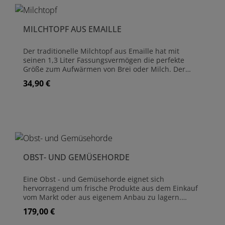
Teil des Produktdesigns ist Nicht für die Mikrowelle
geeignet Nicht für Spülmaschinen geeignet, bitte
verwenden Sie heiße Seifenlauge
MILCHTOPF AUS EMAILLE
Der traditionelle Milchtopf aus Emaille hat mit
seinen 1,3 Liter Fassungsvermögen die perfekte
Größe zum Aufwärmen von Brei oder Milch. Der
schöne Holzgriff erleichtert das Hantieren und bildet
34,90 €
Regulärer Preis:
mit dem warmen Weißton des Topfes ein
harmonisches Design. Milchtopf aus Emaille Maße:
(H)8,5 cm x (B)30,0 cm x (T)16,0 cm
Fassungsvermögen: 1,3 Liter Kratzfest, Chemikalien-
und Feuerbeständig Geeignet für den Einsatz im
Backofen, auf einem Gasherd, Kochfeld und AGA-
Herde Nicht für die Verwendung auf einem
Induktionskochfeld geeignet Nicht für die Mikrowelle
OBST- UND GEMÜSEHORDE
geeignet Nicht für Spülmaschinen geeignet, bitte
verwenden Sie heiße Seifenlauge
Eine Obst - und Gemüsehorde eignet sich
hervorragend um frische Produkte aus dem Einkauf
vom Markt oder aus eigenem Anbau zu lagern.
Kartoffeln, Möhren, Zwiebeln, Sellerieknollen, etc.
179,00 €
Regulärer Preis:
finden ihren Platz. Genauso können Sie Äpfel,
Birnen, Pfirsiche und andere Obstsorten auf den