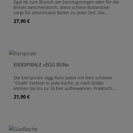
Egal ob zum Brunch am Sonntagmorgen oder für die
Brezel zwischendurch, diese schöne Butterdose
sorgt für streichzarte Butter zu jeder Zeit. Die
Butterdose wird nach traditionellen Techniken
27,90 €
Regulärer Preis:
emailliert und ist daher kratzfest, feuer- und
chemikalienbeständig. Der Holzdeckel aus
Buchenholz verschließt die Dose sicher und dient
gleichzeitig als Unterlage. Die Dose bietet Platz für
250 g Butter. Butterdose aus traditionellem Emaille
mit Deckel aus Buchenholz Maße: (H)7,0 (inkl.
Deckel) x (B)15,0 x (T)10,0 cm Passend für 250 g
Butter Nicht für Spülmaschinen geeignet, bitte
EIERSPIRALE »EGG RUN«
verwenden Sie heiße Seifenlauge
Die Eierspirale »Egg Run« passt mit dem schönen
"Chalk" Farbton in jede Küche. Je nach Größe
können Sie bis zu 16 Eier aufbewahren. Praktisch:
Mit der Eierspirale können die Eier einfach nach
21,90 €
Regulärer Preis:
Haltbarkeitsdatum sortiert werden. Abmessungen:
(H)23,0 cm x (Ø)19,5 cm Hergestellt aus
pulverbeschichtetem Stahl Bis zu 16 Eier (je nach
Größe)