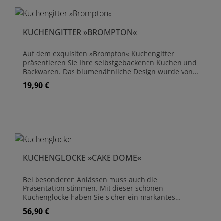
Hergestellt aus Stahl Antikes Messing-Finish
Klappbar für einfache Aufbewahrung Nicht
spülmaschinenfest, mit einem feuchten Tuch
KUCHENGITTER »BROMPTON«
abwischen
Auf dem exquisiten »Brompton« Kuchengitter
präsentieren Sie Ihre selbstgebackenen Kuchen und
Backwaren. Das blumenähnliche Design wurde von
alten französischen Kuchengittern inspiriert, wie sie
19,90 €
Regulärer Preis:
ab und an noch auf Antiquitätenmärkten zu finden
sind. Das Kuchengestell ist aus Stahl gefertigt und
mit einem attraktiven Messing-Finish versehen.
Abmessungen: Durchmesser 32 cm | Höhe 3 cm
Hergestellt aus Stahl Antikes Messing-Finish Nicht
spülmaschinenfest, mit einem feuchten Tuch
abwischen.
KUCHENGLOCKE »CAKE DOME«
Bei besonderen Anlässen muss auch die
Präsentation stimmen. Mit dieser schönen
Kuchenglocke haben Sie sicher ein markantes
Herzstück auf dem Esstisch. Die großzügig
56,90 €
Regulärer Preis:
dimensionierte Glasglocke kann einen großen