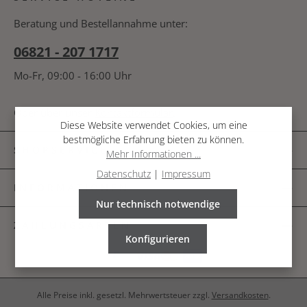
bin mit ihnen einverstanden.
*
nachfolgende Textfeld ein. *
Beratung und Bestellannahme unter:
06821 - 207 1717
Mo-Fr, 09:00 - 16:00 Uhr
Oder über unser
Kontaktformular
.
Diese Website verwendet Cookies, um eine
bestmögliche Erfahrung bieten zu können.
SHOPSERVICE
Mehr Informationen ...
Datenschutz
|
Impressum
INFORMATIONEN
Nur technisch notwendige
ZAHLUNGSARTEN
Konfigurieren
Alle Preise inkl. gesetzl. Mehrwertsteuer zzgl.
Versandkosten
.