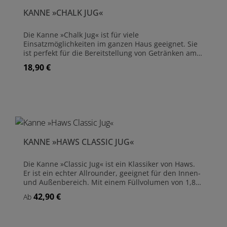
pulverbeschichtetem Stahl Farbe: Anthrazit Mit
KANNE »CHALK JUG«
praktischen Tragegriffen
Die Kanne »Chalk Jug« ist für viele
Einsatzmöglichkeiten im ganzen Haus geeignet. Sie
ist perfekt für die Bereitstellung von Getränken am
Esstisch, kann zum Blumengießen verwendet
18,90 €
Regulärer Preis:
werden, selbst als Vase für Ihre Tischblumen ist die
Kanne bestens nutzbar. Der Retro-Stil in unserer
'Chalk'-Farbgebung passt sich jedem Stil der
Inneneinrichtung an, ob traditionell oder modern.
Die »Classic Jug« Kanne wird aus
pulverbeschichtetem Stahl hergestellt und hat ein
Fassungsvermögen von 1,8 Litern. Abmessungen:
(H)21,5 x (B)18 x (T)12,5 cm Hergestellt aus
KANNE »HAWS CLASSIC JUG«
pulverbeschichtetem Stahl Fassungsvermögen: 1,8
Liter Nicht spülmaschinenfest, mit warmer
Seifenlauge waschen.
Die Kanne »Classic Jug« ist ein Klassiker von Haws.
Er ist ein echter Allrounder, geeignet für den Innen-
und Außenbereich. Mit einem Füllvolumen von 1,8
Litern kann die Kanne zum Bewässern oder als Vase
42,90 €
Regulärer Preis:
Ab
für Schnittblumen verwendet werden.Die Kanne
wird in der gewohnten Qualität von Haws
in Birmingham hergestellt. Sie wird aus