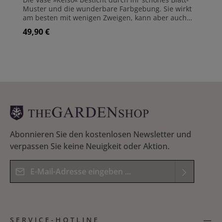
Muster und die wunderbare Farbgebung. Sie wirkt
am besten mit wenigen Zweigen, kann aber auch
'ohne' auskommen. Vase aus glasierter Keramik
49,90 €
Regulärer Preis:
Maße: (H)31 cm | ø26 cm Fuß mit Schonern zum
Oberflächenschutz der Möbel Für Innenaufstellung
Abonnieren Sie den kostenlosen Newsletter und
verpassen Sie keine Neuigkeit oder Aktion.
E-Mail-Adresse*
Datenschutz
Die mit einem Stern (*) markierten Felder sind
Ich habe die
Datenschutzbestimmungen
zur
Pflichtfelder.
SERVICE-HOTLINE
Kenntnis genommen und die
AGB
gelesen und
Bitte geben Sie das Ergebnis der Gleichung in das