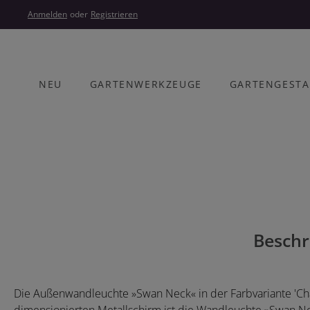
um Hauptinhalt springen
Zur Hauptnavigation springen
Anmelden
oder
Registrieren
NEU
GARTENWERKZEUGE
GARTENGEST
Bildergalerie überspringen
Beschr
Die Außenwandleuchte »Swan Neck« in der Farbvariante 'Cha