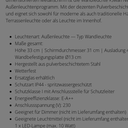
dimensionierten Metallschirm ist die Wandleuchte »Swan Nec
Außenleuchtenprogramm. Mit der dezenten Pulverbeschichtung
und eignet sich sowohl für moderne als auch traditionelle Hä
Terrassenleuchte oder als Leuchte im Innenhof.
Leuchtenart: Außenleuchte — Typ Wandleuchte
Maße gesamt:
Höhe 33 cm | Schirmdurchmesser 31 cm | Ausladung 
Wandbefestigungsplatte Ø13 cm
Hergestellt aus pulverbeschichtetem Stahl
Wetterfest
Ersatzglas erhältlich
Schutzart IP44 - spritzwassergeschützt
Schutzklasse I mit Anschlussstelle für Schutzleiter
Energieeffizienzklasse: E-A++
Anschlussspannung (V): 230
Geeignet für Dimmer (nicht im Lieferumfang enthalten)
Geeignete Leuchtmittel (nicht im Lieferumfang enthalten
1 x LED-Lampe (max. 10 Watt)