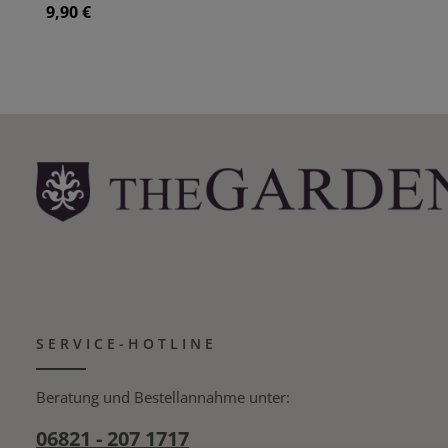
Beleuchtung auch nach einer Beschädigung des
9,90 €
Regulärer Preis:
Originalglases weiternutzen können. Material: Glas
Passend für »Swan Neck Light« und »Arched Swan
Neck« - Außenwandleuchten
SERVICE-HOTLINE
Beratung und Bestellannahme unter:
06821 - 207 1717