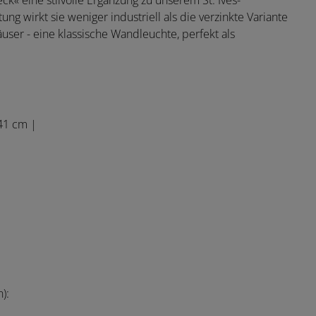
k« eine stilvolle Ergänzung zu unserem St. Ives-
 wirkt sie weniger industriell als die verzinkte Variante
user - eine klassische Wandleuchte, perfekt als
41 cm |
):