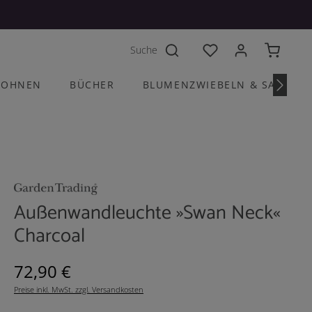
Du hast 0 Produkte a
OHNEN
BÜCHER
BLUMENZWIEBELN & SAATGU
Außenwandleuchte »Swan Neck«
Charcoal
Regulärer Preis:
72,90 €
Preise inkl. MwSt. zzgl. Versandkosten