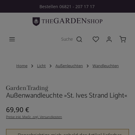
Bestellen 06821 - 207 17 17
Zum Hauptinhalt springen
Du hast 0 Produkt
Home
Licht
Außenleuchten
Wandleuchten
Bildergalerie überspringen
Außenwandleuchte »St. Ives Strand Light«
Regulärer Preis:
69,90 €
Preise inkl. MwSt. zzgl. Versandkosten