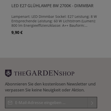
LED E27 GLÜHLAMPE 8W 2700K - DIMMBAR
Lampenart: LED Dimmbar Sockel: E27 Leistung: 8 W
Entsprechende Leistung: 60 W Lichtstrom (Lumen):
800 lm Energieeffizienzklasse: A++ Bauform:
Glühlampenform Ausführung: klar Leuchtfarbe:
9,90 €
Regulärer Preis:
Warmweiß Lichtfarben (max): 2700 K
Farbwiedergabeindex: 80 Ra Abstrahlwinkel: 300 °
Maße: (H)10,5 cm | Ø6 cm Lebensdauer ca. 15000 h
Abonnieren Sie den kostenlosen Newsletter und
verpassen Sie keine Neuigkeit oder Aktion.
E-Mail-Adresse*