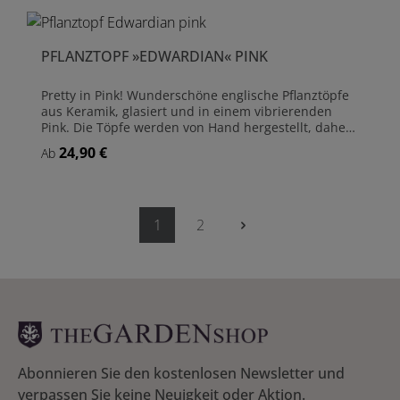
PFLANZTOPF »EDWARDIAN« PINK
Pretty in Pink! Wunderschöne englische Pflanztöpfe
aus Keramik, glasiert und in einem vibrierenden
Pink. Die Töpfe werden von Hand hergestellt, daher
ist jeder Topf etwas unterschiedlich in Farbe und
24,90 €
Regulärer Preis:
Ab
Ausführung. Die Farben können tief und dunkel
ausfallen, oder auch leicht und durchscheinend.
Dies macht den Charme dieser ganz typischen
Pflanztöpfe aus und bringt englischen Landhausflair
in Ihren Garten. Mit 'Heritage Garden Pottery'
1
2
Seite
Seite
Emblem. Pflanztopf aus Keramik Glasiert Frostsicher
Mit Abflussloch
Abonnieren Sie den kostenlosen Newsletter und
verpassen Sie keine Neuigkeit oder Aktion.