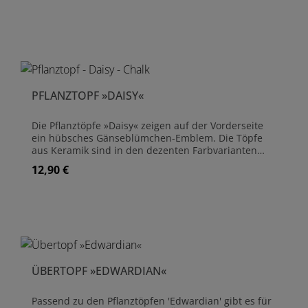
die mit Wasser gefüllte Schale beim Durchfrieren
des Wassers zerstört werden. Wir empfehlen daher,
die Vogeltränke während der Wintermonate
einzulagern. Praktisch: Die Schale kann leicht vom
Sockel genommen werden, was die platzsparende
Einlagerung und die Reinigung erleichtert.
Vogeltränke aus glasierter Keramik Frostsicher bis -5
PFLANZTOPF »DAISY«
Grad Maße: Höhe 61 cm - Durchmesser (Schale) 44
cm Gewicht: Gesamt 10,0 kg
Die Pflanztöpfe »Daisy« zeigen auf der Vorderseite
ein hübsches Gänseblümchen-Emblem. Die Töpfe
aus Keramik sind in den dezenten Farbvarianten
'Chalk', 'Stone' oder 'Mint' glasiert, passend für jede
12,90 €
Regulärer Preis:
Gartenumgebung. Pflanztopf aus Keramik Glasiert
Frostsicher Mit Daisy-Emblem Inklusive Drainageloch
ÜBERTOPF »EDWARDIAN«
Passend zu den Pflanztöpfen 'Edwardian' gibt es für