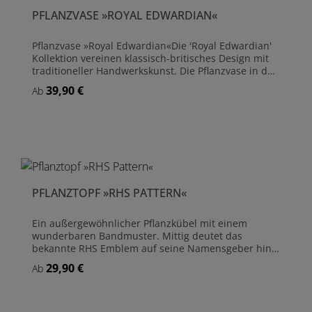
PFLANZVASE »ROYAL EDWARDIAN«
Pflanzvase »Royal Edwardian«Die 'Royal Edwardian'
Kollektion vereinen klassisch-britisches Design mit
traditioneller Handwerkskunst. Die Pflanzvase in der
hohen Ausführung eignet sich perfekt für die
39,90 €
Regulärer Preis:
Ab
Platzierung an Eingangstüren oder Gartentreppen
und setzt einen ansprechenden Akzent in
Sichtachsen. Alle Pflanzvasen sind aus Keramik
gefertigt und haben eine dezent-cremefarbene
Glasur, verziert mit dem 'Royal Garden' Emblem.
Pflanzvase aus Keramik Glasiert Frostsicher Mit
Abflussloch
PFLANZTOPF »RHS PATTERN«
Ein außergewöhnlicher Pflanzkübel mit einem
wunderbaren Bandmuster. Mittig deutet das
bekannte RHS Emblem auf seine Namensgeber hin.
Die Royal Horticultural Society setzt sich für den
29,90 €
Regulärer Preis:
Ab
Erhalt der Gartenkultur in Großbritannien ein und
ist Veranstalter, unter anderem, der bekannten
Chelsea Flower Show in London. Durch das zeitlose
und klassische Design kann der Pflanzkübel in