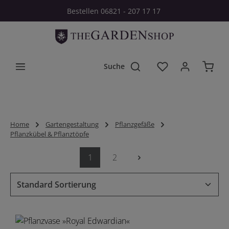
Bestellen 06821 - 207 17 17
Zum Hauptinhalt springen
Du hast 0 Produkt
Home
Gartengestaltung
Pflanzgefäße
Pflanzkübel & Pflanztöpfe
1
2
Seite
Seite