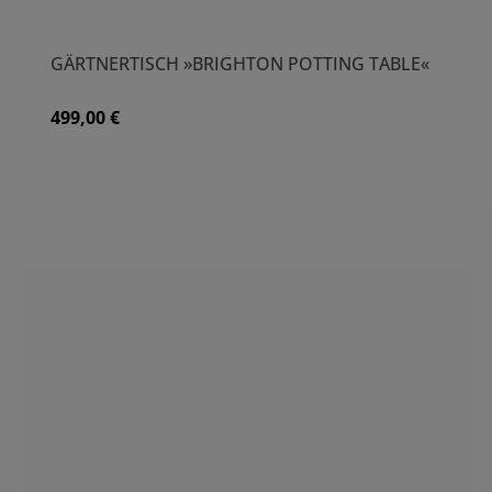
GÄRTNERTISCH »BRIGHTON POTTING TABLE«
499,00 €
Regulärer Preis: