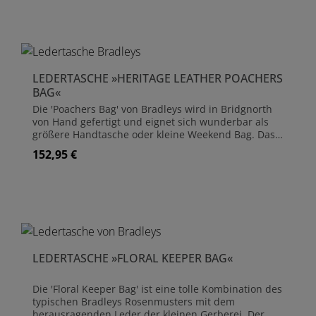
LEDERTASCHE »HERITAGE LEATHER POACHERS
BAG«
Die 'Poachers Bag' von Bradleys wird in Bridgnorth
von Hand gefertigt und eignet sich wunderbar als
größere Handtasche oder kleine Weekend Bag. Das
Leder stammt von englischen Rindern, direkt aus
152,95 €
Regulärer Preis:
der Nachbarschaft, und wird bei Bradleys sorgfältig
gegerbt und weiterverarbeitet. Es ist weich, flexibel
und trotzdem strapazierfähig. Die Tasche hat
verstellbare Schulterriemen aus Stoff und ist mit
praktischen und stilvollen Ösen versehen. Da es sich
um eine kleine Gerberei handelt, die alle Produkte
von Hand herstellt, können kleine Abweichungen in
Design und Farbe auftreten. Die Farbtöne können
LEDERTASCHE »FLORAL KEEPER BAG«
aufgrund der natürlichen Beschaffenheit des Leders
variieren und die Verzierungen können einen
anderen Braunton aufweisen. Handgefertigt aus
Die 'Floral Keeper Bag' ist eine tolle Kombination des
englischem Leder Größe ca. 37 cm x 25 cm x 8,5 cm
typischen Bradleys Rosenmusters mit dem
1 Innentasche
herausragenden Leder der kleinen Gerberei. Der