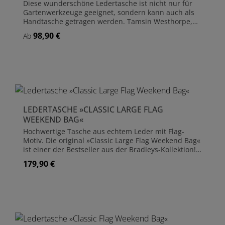
Diese wunderschöne Ledertasche ist nicht nur für
Gartenwerkzeuge geeignet, sondern kann auch als
Handtasche getragen werden. Tamsin Westhorpe,
Herausgeberin der führenden englischen
98,90 €
Regulärer Preis:
Ab
Gartenzeitschrift The English Garden, hat die »All
Leather Bucket Bag« von Bradleys als ihre "Wahl für
den Sommer" bezeichnet. Die Tasche wird von
Bradleys in Bridgnorth handgefertigt und ist von
hervorragender Qualität. Handgefertigt aus Leder
Größe ca. 30 cm x 20 cm 5 Außenfächer 1
Innentasche
LEDERTASCHE »CLASSIC LARGE FLAG
WEEKEND BAG«
Hochwertige Tasche aus echtem Leder mit Flag-
Motiv. Die original »Classic Large Flag Weekend Bag«
ist einer der Bestseller aus der Bradleys-Kollektion!
Handgefertigt aus Leder Größe ca. 55 cm x 40 cm Die
179,90 €
Regulärer Preis:
Taschen sind Einzelstücke und können in der
Farbgebung des Leders leicht variieren