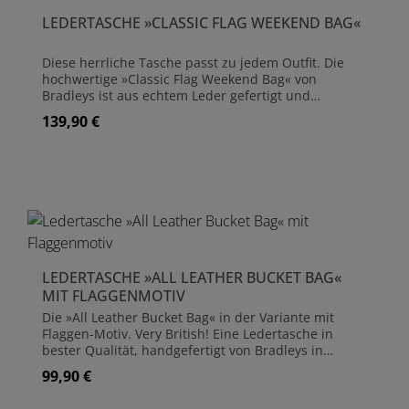
LEDERTASCHE »CLASSIC FLAG WEEKEND BAG«
Diese herrliche Tasche passt zu jedem Outfit. Die
hochwertige »Classic Flag Weekend Bag« von
Bradleys ist aus echtem Leder gefertigt und
ebenfalls mit dem Union Jack-Motiv versehen. Sie ist
139,90 €
Regulärer Preis:
ähnlich der größeren Tasche gefertigt, eignet sich
durch die geringen Maßen als tägliche "Allround"-
Tasche. Handgefertigt aus Leder Größe ca. 43 cm x
30 cm Die Taschen sind Einzelstücke und können in
der Farbgebung des Leders leicht variieren
LEDERTASCHE »ALL LEATHER BUCKET BAG«
MIT FLAGGENMOTIV
Die »All Leather Bucket Bag« in der Variante mit
Flaggen-Motiv. Very British! Eine Ledertasche in
bester Qualität, handgefertigt von Bradleys in
Bridgnorth. Handgefertigt aus Leder Mit Flaggen-
99,90 €
Regulärer Preis:
Motiv Größe ca. 30 cm x 20 cm