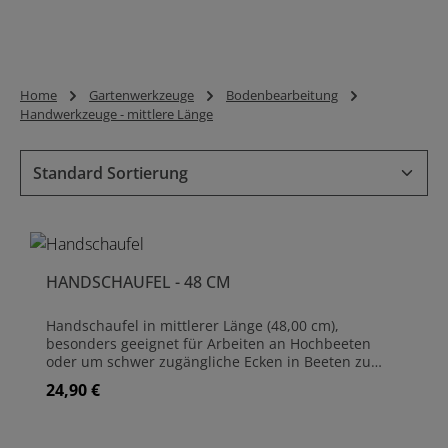
Home
Gartenwerkzeuge
Bodenbearbeitung
Handwerkzeuge - mittlere Länge
HANDSCHAUFEL - 48 CM
Handschaufel in mittlerer Länge (48,00 cm),
besonders geeignet für Arbeiten an Hochbeeten
oder um schwer zugängliche Ecken in Beeten zu
erreichen. Ausführung mit breitem und tiefem
24,90 €
Regulärer Preis:
Schaufelblatt zur maximalen Aufnahme von Erde.
Der präzise geschmiedete Stahl und der Griff aus
Eschenholz ermöglichen ein ergonomisches