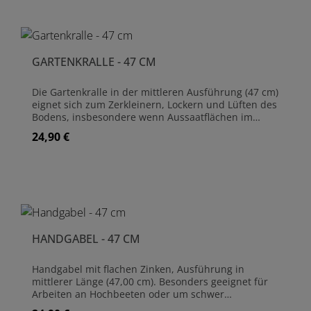
Arbeiten. Optimal für Pflanzarbeiten und zum
Schaufeln von Erde und Dünger. Handschaufel aus
rostfreiem Edelstahl Griff aus Hartholz (Esche - FSC)
Inklusive Lederschlaufe Länge gesamt: 48,00 cm,
Breite Schaufel: 7,00 cm 10 Jahre Garantie auf
GARTENKRALLE - 47 CM
Herstellerfehler
Die Gartenkralle in der mittleren Ausführung (47 cm)
eignet sich zum Zerkleinern, Lockern und Lüften des
Bodens, insbesondere wenn Aussaatflächen im
Hochbeet vorbereitet werden sollen. Darüber hinaus
24,90 €
Regulärer Preis:
ist dieser Handgrubber auch zur Unkrautentfernung
geeignet. Gartenkralle aus rostfreiem Edelstahl Griff
aus Hartholz (Esche - FSC) Inklusive Lederschlaufe
Länge gesamt: 47,00 cm, Breite Gartenkralle: 7,00 cm
10 Jahre Garantie auf Herstellerfehler
HANDGABEL - 47 CM
Handgabel mit flachen Zinken, Ausführung in
mittlerer Länge (47,00 cm). Besonders geeignet für
Arbeiten an Hochbeeten oder um schwer
zugängliche Ecken in Beeten zu erreichen. Die