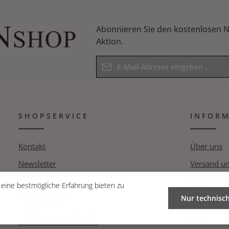
Schere konzipiert und somit ideal für den Schnitt in
Alt- und Totholz. Die Klinge wird aus gehärtetem
Carbonstahl gefertigt und bietet eine dauerhafte
Abonnieren Sie den kostenlosen N
Schärfe. Die Griffe aus Aluminium liegen angenehm
in der Hand, die Antirutsch-Beschichtung bietet
Aktion.
einen guten Halt. Mittels Einhand-
Sicherheitsverschluss wird die Schere schnell und
E-Mail-Adresse*
einfach ge- oder entsichert. Ratschenschere mit 3-
stufigem Ratschensystem Klingen aus gehärtetem
Hochtemperatur-Carbonstahl Leichte Griffe aus
Datenschutz
Die mit einem Stern (*) markierten F
Aluminium 10 Jahre Garantie auf Herstellerfehler
Ich habe die
Datenschutzbesti
Pflichtfelder.
SHOPSERVICE
Kenntnis genommen und die
INFOR
AG
Bitte geben Sie das Ergebnis der Gle
bin mit ihnen einverstanden.
*
Kontakt
Über uns
Newsletter
Versand u
Pressespiegel
Datenschut
eine bestmögliche Erfahrung bieten zu
Pressebereich
Nur technisc
Widerrufsr
AGB
VERTRAG WIDERRUFEN