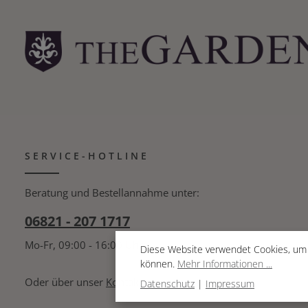
24,50 cm Durchmesser Metallkorpus: 2,50 cm
Lieferung in Sophie Conran Geschenkbox, ohne
Dekoration (Korb)
SERVICE-HOTLINE
Beratung und Bestellannahme unter:
06821 - 207 1717
Mo-Fr, 09:00 - 16:00 Uhr
Diese Website verwendet Cookies, um 
können.
Mehr Informationen ...
Oder über unser
Kontaktformular
.
Datenschutz
|
Impressum