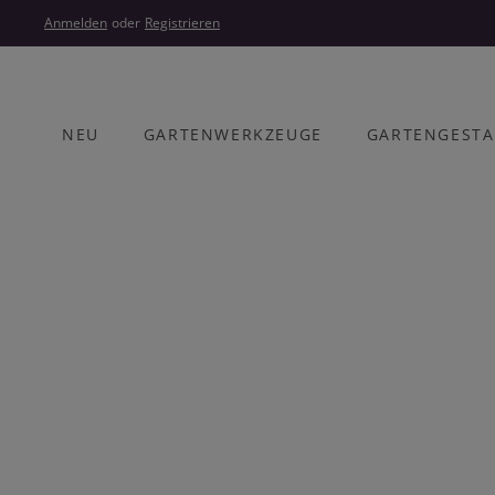
um Hauptinhalt springen
Zur Hauptnavigation springen
Anmelden
oder
Registrieren
NEU
GARTENWERKZEUGE
GARTENGEST