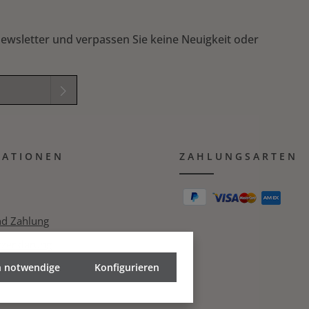
Präzisionsgeschliffene Klingen aus gehärtetem
Hochtemperatur-Carbonstahl 10 Jahre Garantie auf
Herstellerfehler Empfohlen von der Royal
ewsletter und verpassen Sie keine Neuigkeit oder
Horticultural Society (RHS)
elder sind
mmungen
zur
MATIONEN
B
gelesen und
ZAHLUNGSARTEN
ichung in das nachfolgende Textfeld ein. *
nd Zahlung
zerklärung
h notwendige
echt
Konfigurieren