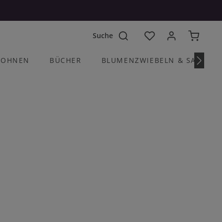
Du hast 0 Produkte a
OHNEN
BÜCHER
BLUMENZWIEBELN & SAATGU