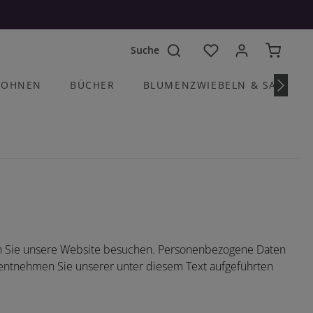
Du hast 0 Produkte a
OHNEN
BÜCHER
BLUMENZWIEBELN & SAATGU
nn Sie unsere Website besuchen. Personenbezogene Daten
z entnehmen Sie unserer unter diesem Text aufgeführten