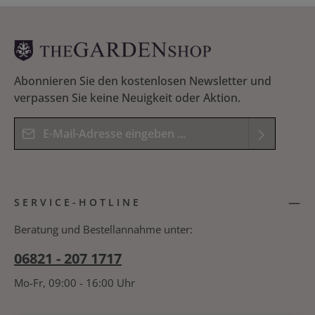
Abonnieren Sie den kostenlosen Newsletter und
verpassen Sie keine Neuigkeit oder Aktion.
E-Mail-Adresse*
Datenschutz
Die mit einem Stern (*) markierten Felder sind
Ich habe die
Datenschutzbestimmungen
zur
Pflichtfelder.
SERVICE-HOTLINE
Kenntnis genommen und die
AGB
gelesen und
Bitte geben Sie das Ergebnis der Gleichung in das
bin mit ihnen einverstanden.
*
nachfolgende Textfeld ein. *
Beratung und Bestellannahme unter:
06821 - 207 1717
Mo-Fr, 09:00 - 16:00 Uhr