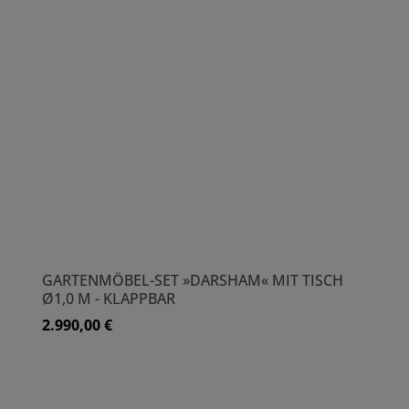
GARTENMÖBEL-SET »DARSHAM« MIT TISCH
Ø1,0 M - KLAPPBAR
2.990,00 €
Regulärer Preis: