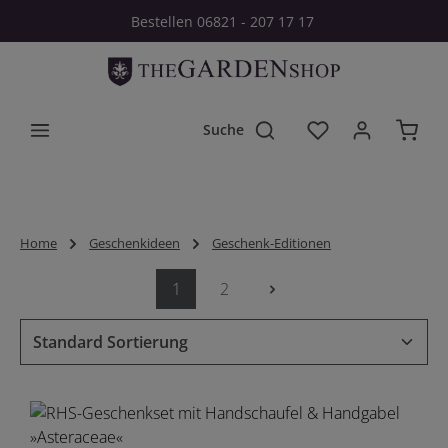
Bestellen 06821 - 207 17 17
Zum Hauptinhalt springen
Du hast 0 Produkt
Home
Geschenkideen
Geschenk-Editionen
1
2
Seite
Seite