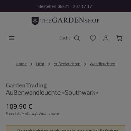
Bestellen 06821 - 207 17 17
Zum Hauptinhalt springen
Du hast 0 Produkt
Home
Licht
Außenleuchten
Wandleuchten
Bildergalerie überspringen
Außenwandleuchte »Southwark«
Regulärer Preis:
109,90 €
Preise inkl. MwSt. zzgl. Versandkosten