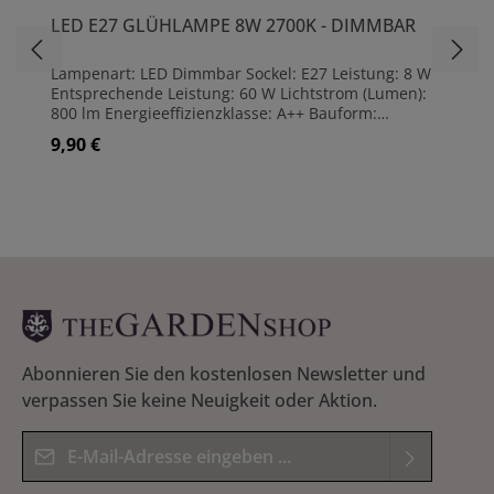
LED E27 GLÜHLAMPE 8W 2700K - DIMMBAR
Lampenart: LED Dimmbar Sockel: E27 Leistung: 8 W
Entsprechende Leistung: 60 W Lichtstrom (Lumen):
800 lm Energieeffizienzklasse: A++ Bauform:
Glühlampenform Ausführung: klar Leuchtfarbe:
9,90 €
Regulärer Preis:
Warmweiß Lichtfarben (max): 2700 K
Farbwiedergabeindex: 80 Ra Abstrahlwinkel: 300 °
Maße: (H)10,5 cm | Ø6 cm Lebensdauer ca. 15000 h
Abonnieren Sie den kostenlosen Newsletter und
verpassen Sie keine Neuigkeit oder Aktion.
E-Mail-Adresse*