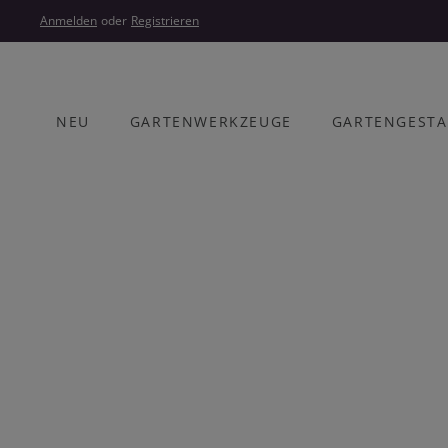
um Hauptinhalt springen
Zur Hauptnavigation springen
Anmelden
oder
Registrieren
NEU
GARTENWERKZEUGE
GARTENGEST