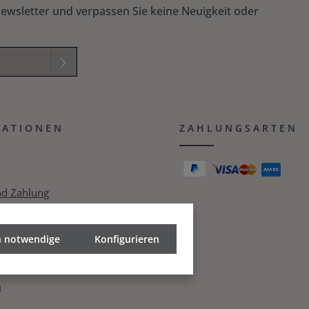
ewsletter und verpassen Sie keine Neuigkeit oder
elder sind
mmungen
zur
MATIONEN
B
gelesen und
ZAHLUNGSARTEN
ichung in das nachfolgende Textfeld ein. *
nd Zahlung
zerklärung
h notwendige
echt
Konfigurieren
m