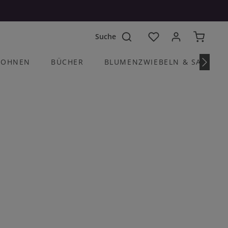
Du hast 0 Produkte a
OHNEN
BÜCHER
BLUMENZWIEBELN & SAATGU