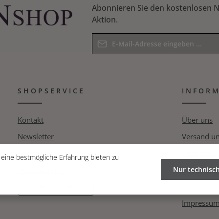
Abonnieren Sie den kostenlosen N
Aktion.
E-Mail-Adresse*
Datenschutz
Die mit einem Stern (*) markierten F
Ich habe die
Datenschutzbesti
Pflichtfelder.
SHOPSERVICE
Kenntnis genommen und die
INFOR
AG
Bitte geben Sie das Ergebnis der Gle
bin mit ihnen einverstanden.
*
Kontakt
Über uns
Newsletter
Versand u
Pressespiegel
Datenschut
eine bestmögliche Erfahrung bieten zu
Pressebereich
Nur technisc
Widerrufsr
AGB
VERTRAG WIDERRUFEN
Impressu