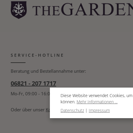
SERVICE-HOTLINE
Beratung und Bestellannahme unter:
06821 - 207 1717
Mo-Fr, 09:00 - 16:00 Uhr
Diese Website verwendet Cookies, um 
können.
Mehr Informationen ...
Oder über unser
Kontaktformular
.
Datenschutz
|
Impressum