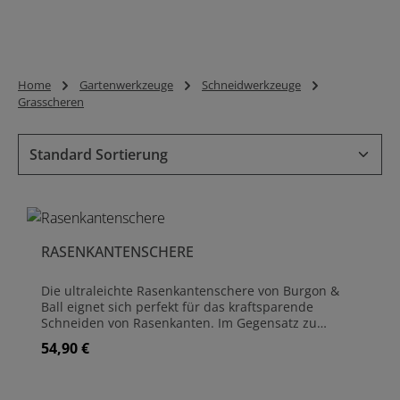
Home
Gartenwerkzeuge
Schneidwerkzeuge
Grasscheren
RASENKANTENSCHERE
Die ultraleichte Rasenkantenschere von Burgon &
Ball eignet sich perfekt für das kraftsparende
Schneiden von Rasenkanten. Im Gegensatz zu
Einhand-Grasscheren kann hier die Arbeit knie- und
54,90 €
Regulärer Preis:
rückenschonend im Stehen erfolgen. Außerdem
entfällt die sich ständig wiederholende
Druckbewegung aus Hand und Unterarm. Da die