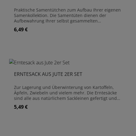
Praktische Samentütchen zum Aufbau Ihrer eigenen
Samenkollektion. Die Samentüten dienen der
Aufbewahrung Ihrer selbst gesammelten
Pflanzensamen. Auf jedem Umschlag können die
6,49 €
Regulärer Preis:
Samensorte, das Sammeldatum, der Sammelort
(oder die Mutterpflanze) und der Name des
Sammlers vermerkt werden. So behalten Sie stets
den Überblick über Art, Umfang und Alter Ihrer
Pflanzensamen. Inhalt: 12 Samentüten
ERNTESACK AUS JUTE 2ER SET
Zur Lagerung und Überwinterung von Kartoffeln,
Äpfeln, Zwiebeln und vielem mehr. Die Erntesäcke
sind alle aus natürlichem Sackleinen gefertigt und
eigen sich bestens um Wurzelgemüse oder
5,49 €
Regulärer Preis:
Kartoffeln zu verwahren. Sie verhindern Schwitzen
und Lagerfäulnis. Alle Säcke haben eine Zugschnur
zum Verschließen und können über mehrere Jahre
verwendet werden. Sie sind biologisch abbaubar
und können kompostiert werden. Das 2er-Set