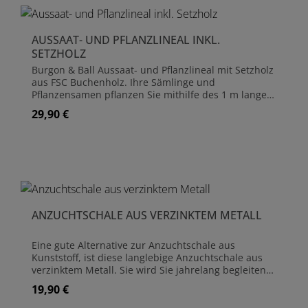
robustem Karton. Im Inneren ist eine ausführliche
Anleitung enthalten. Hergestellt aus FSC-
zertifiziertem Holz
AUSSAAT- UND PFLANZLINEAL INKL.
SETZHOLZ
Burgon & Ball Aussaat- und Pflanzlineal mit Setzholz
aus FSC Buchenholz. Ihre Sämlinge und
Pflanzensamen pflanzen Sie mithilfe des 1 m langen
Lineals immer in dem für die jeweilige Sorte
29,90 €
Regulärer Preis:
optimalen Abstand. Die Angaben zum Pflanzabstand
für die gängigsten Gemüsesorten sind auf das Lineal
aufgedruckt: Karotten, Erbsen, Rote Beete,
Radieschen, Stangenbohnen, Lauch, Pastinake,
Kopfsalat, Rüben, Ackerbohne, Kohlrüben, Sellerie,
Kartoffeln, Spinat, Brokkoli, Kohl, Zuckermais,
Tomaten, Mangold, Blumenkohl, Rhabarber,
Rosenkohl, Zucchini. Die Löcher im Lineal erleichtern
ANZUCHTSCHALE AUS VERZINKTEM METALL
die Aussaat der Pflanzensamen, mit dem
beigefügten Setzholz können diese einfach in die
Erde eingebracht werden. Länge Lineal: 100 cm
Eine gute Alternative zur Anzuchtschale aus
Länge Setzholz: 18 cm
Kunststoff, ist diese langlebige Anzuchtschale aus
verzinktem Metall. Sie wird Sie jahrelang begleiten
und Ihnen bei der Anzucht Ihrer Pflanzen gute
19,90 €
Regulärer Preis:
Dienste leisten. Sie können die Schale direkt mit
Erde befüllen oder Quelltabletten bzw. Pflanztöpfe