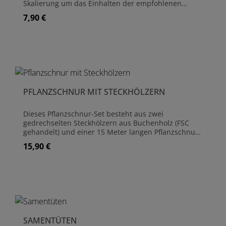
Skalierung um das Einhalten der empfohlenen
Setztiefe zu erleichtern. Dieses kleine Setzholz kann
7,90 €
Regulärer Preis:
natürlich auch zum Pikieren der Sämlinge genutzt
werden. Länge Setzholz 18 cm Buchenholz,
handgedrechselt (FSC)
PFLANZSCHNUR MIT STECKHÖLZERN
Dieses Pflanzschnur-Set besteht aus zwei
gedrechselten Steckhölzern aus Buchenholz (FSC
gehandelt) und einer 15 Meter langen Pflanzschnur
aus natürlichem Jutegewebe. Pflanzschnur aus Jute -
15,90 €
Regulärer Preis:
10 m 2 Steckhölzer aus Buchenholz (FSC) Farbe
Schnur ungefärbt/natur, abweichend zum Foto
SAMENTÜTEN