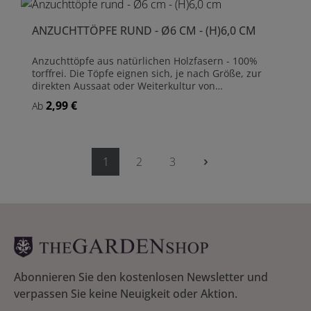
ANZUCHTTÖPFE RUND - Ø6 CM - (H)6,0 CM
Anzuchttöpfe aus natürlichen Holzfasern - 100%
torffrei. Die Töpfe eignen sich, je nach Größe, zur
direkten Aussaat oder Weiterkultur von
Jungpflanzen. Die Jungpflanzen können einfach mit
2,99 €
Regulärer Preis:
Ab
dem Topf verpflanzt werden, welcher sich in kurzer
Zeit biologisch zersetzt. - Leicht zu durchwurzeln -
Kein Umpflanzschock - Keine Wurzelschäden - Keine
Wachstumsstockungen, daher weniger anfällig für
Schädlinge und Krankheiten - Kompostierbar -
1
2
3
Seite
Seite
Seite
Ersetzt Torf- oder Plastiktöpfe - Hergestellt aus
nachwachsendem Rohstoff Aufteilung: einzelne
Töpfe Maße je Topf: Ø6 cm - (H)6,5 cm
Abonnieren Sie den kostenlosen Newsletter und
verpassen Sie keine Neuigkeit oder Aktion.