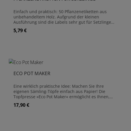
Einfach und praktisch: 50 Pflanzenetiketten aus
unbehandeltem Holz. Aufgrund der kleinen
Ausführung sind die Labels sehr gut für Setzlinge
geeignet. Die Pflanzenetiketten können mit Bleistift
5,79 €
Regulärer Preis:
oder Kugelschreiber beschriftet werden. Inhalt: 50
Pflanzenetiketten aus Holz Größe Pflanzenetiketten:
12,4 cm x 0,9 cm
ECO POT MAKER
Eine wirklich praktische Idee: Machen Sie Ihre
eigenen Sämling-Töpfe einfach aus Papier! Die
Topfpresse »Eco Pot Maker« ermöglicht es Ihnen,
eine beliebige Anzahl aus stabilen, aber biologisch
17,90 €
Regulärer Preis:
abbaubaren Töpfen für Samen, Setzlinge und
Jungpflanzen zu fertigen. Mit dem Set können Sie
drei verschiedene Topfgrößen herstellen: 3 cm, 4,75
cm und 6 cm im Durchmesser. Geliefert wird das
'Eco Pot Maker'-Set in einer Geschenk-Trommel aus