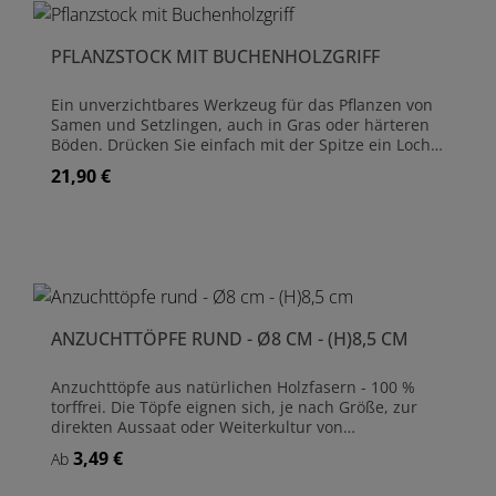
Erntesäcke ist aus Jute hergestellt und in zwei
Größen erhältlich: (L) 60 cm x (B) 40 cm und (L) 80 cm
x (B) 50 cm. Material: Sackleinen (Jute) Größe: siehe
PFLANZSTOCK MIT BUCHENHOLZGRIFF
Auswahl Lieferung im 2er-Pack
Ein unverzichtbares Werkzeug für das Pflanzen von
Samen und Setzlingen, auch in Gras oder härteren
Böden. Drücken Sie einfach mit der Spitze ein Loch
in den Boden (etwas rotieren für ein größeres Loch),
21,90 €
Regulärer Preis:
bringen Sie das Pflanzgut ein und bedecken Sie das
Loch wieder mit Erde. Der Griff aus gewachstem
Buchenholz liegt angenehm in der Hand und
erleichtert das Arbeiten. Der Metallkorpus ist für
eine maximale Langlebigkeit aus rostfreiem
Edelstahl gefertigt. Material Griff: Gewachstes
Buchenholz (aus nachhaltiger Forstwirtschaft - FSC)
Material Pflanzstock-Spitze: Edelstahl Länge gesamt:
ANZUCHTTÖPFE RUND - Ø8 CM - (H)8,5 CM
24,50 cm Durchmesser Metallkorpus: 2,50 cm
Lieferung in Sophie Conran Geschenkbox, ohne
Dekoration (Korb)
Anzuchttöpfe aus natürlichen Holzfasern - 100 %
torffrei. Die Töpfe eignen sich, je nach Größe, zur
direkten Aussaat oder Weiterkultur von
Jungpflanzen. Die Jungpflanzen können einfach mit
3,49 €
Regulärer Preis:
Ab
dem Topf verpflanzt werden, welcher sich in kurzer
Zeit biologisch zersetzt. - Leicht zu durchwurzeln -