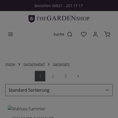
Bestellen 06821 - 207 17 17
Zum Hauptinhalt springen
Du hast 0 Produkt
Home
Gartenbedarf
Gartenjahr
1
2
3
Seite
Seite
Seite