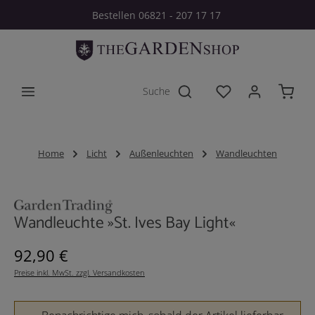
Bestellen 06821 - 207 17 17
Zum Hauptinhalt springen
Du hast 0 Produkt
Home
Licht
Außenleuchten
Wandleuchten
Bildergalerie überspringen
Wandleuchte »St. Ives Bay Light«
Regulärer Preis:
92,90 €
Preise inkl. MwSt. zzgl. Versandkosten