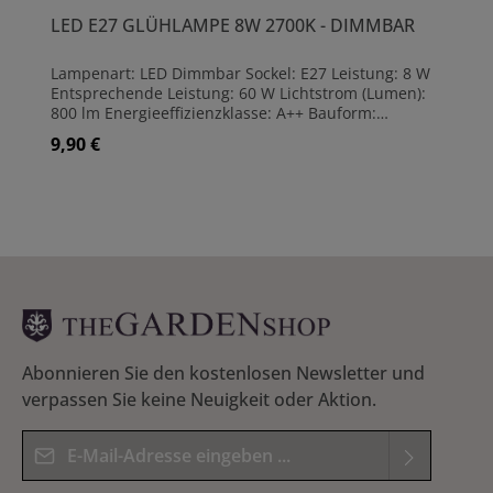
LED E27 GLÜHLAMPE 8W 2700K - DIMMBAR
Lampenart: LED Dimmbar Sockel: E27 Leistung: 8 W
Entsprechende Leistung: 60 W Lichtstrom (Lumen):
800 lm Energieeffizienzklasse: A++ Bauform:
Glühlampenform Ausführung: klar Leuchtfarbe:
9,90 €
Regulärer Preis:
Warmweiß Lichtfarben (max): 2700 K
Farbwiedergabeindex: 80 Ra Abstrahlwinkel: 300 °
Maße: (H)10,5 cm | Ø6 cm Lebensdauer ca. 15000 h
Abonnieren Sie den kostenlosen Newsletter und
verpassen Sie keine Neuigkeit oder Aktion.
E-Mail-Adresse*