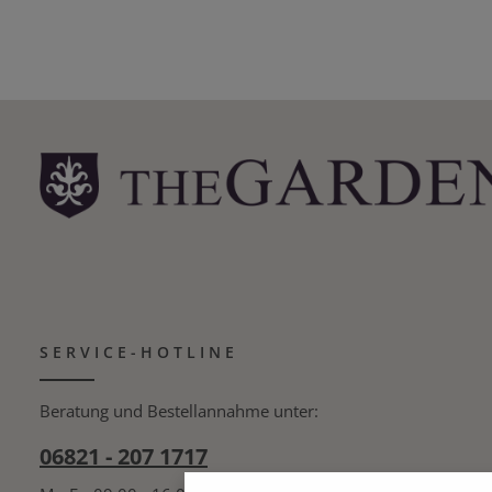
Farbwiedergabeindex: 80 Ra Abstrahlwinkel: 300 °
Maße: (H)9,8 cm | Ø3,5 cm Lebensdauer ca. 15000 h
Produkt Anzahl: Gib den gewünschte
SERVICE-HOTLINE
Beratung und Bestellannahme unter:
06821 - 207 1717