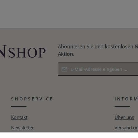
n Wert ein oder benutze die Schaltflächen
Abonnieren Sie den kostenlosen N
Aktion.
E-Mail-Adresse*
Datenschutz
Die mit einem Stern (*) markierten F
Ich habe die
Datenschutzbestim
Pflichtfelder.
SHOPSERVICE
Kenntnis genommen und die
INFOR
AG
Bitte geben Sie das Ergebnis der Gle
bin mit ihnen einverstanden.
*
Kontakt
Über uns
Newsletter
Versand u