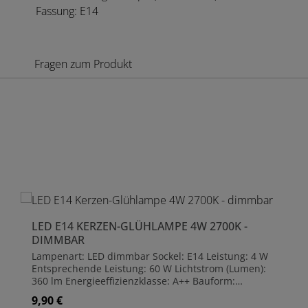
Fassung: E14
Fragen zum Produkt
Produktgalerie überspringen
LED E14 KERZEN-GLÜHLAMPE 4W 2700K -
DIMMBAR
Lampenart: LED dimmbar Sockel: E14 Leistung: 4 W
Entsprechende Leistung: 60 W Lichtstrom (Lumen):
360 lm Energieeffizienzklasse: A++ Bauform:
Kerzenform Ausführung: klar Leuchtfarbe:
9,90 €
Regulärer Preis:
Warmweiß Lichtfarben (max): 2700 K