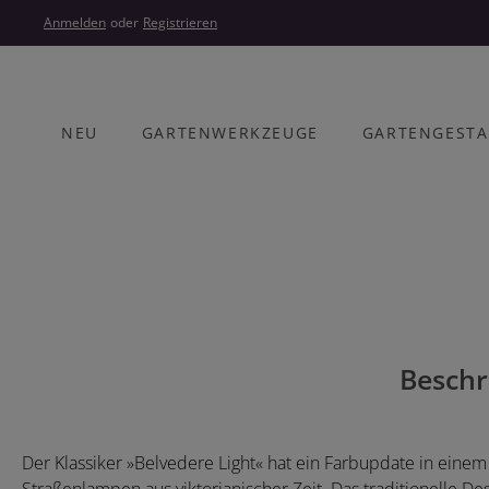
um Hauptinhalt springen
Zur Hauptnavigation springen
Anmelden
oder
Registrieren
NEU
GARTENWERKZEUGE
GARTENGEST
Bildergalerie überspringen
Beschr
Der Klassiker »Belvedere Light« hat ein Farbupdate in einem