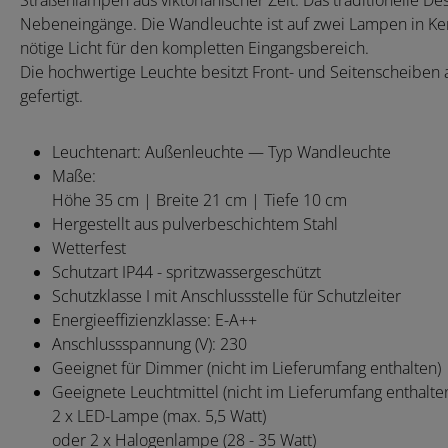
Straßenlampen aus viktorianischer Zeit. Das traditionelle D
Nebeneingänge. Die Wandleuchte ist auf zwei Lampen in K
nötige Licht für den kompletten Eingangsbereich.
Die hochwertige Leuchte besitzt Front- und Seitenscheiben
gefertigt.
Leuchtenart: Außenleuchte — Typ Wandleuchte
Maße:
Höhe 35 cm | Breite 21 cm | Tiefe 10 cm
Hergestellt aus pulverbeschichtem Stahl
Wetterfest
Schutzart IP44 - spritzwassergeschützt
Schutzklasse I mit Anschlussstelle für Schutzleiter
Energieeffizienzklasse: E-A++
Anschlussspannung (V): 230
Geeignet für Dimmer (nicht im Lieferumfang enthalten)
Geeignete Leuchtmittel (nicht im Lieferumfang enthalten
2 x LED-Lampe (max. 5,5 Watt)
oder 2 x Halogenlampe (28 - 35 Watt)