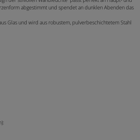
esign der stilvollen Wandleuchte passt perfekt an Haupt- und
erzenform abgestimmt und spendet an dunklen Abenden das
 aus Glas und wird aus robustem, pulverbeschichtetem Stahl
):