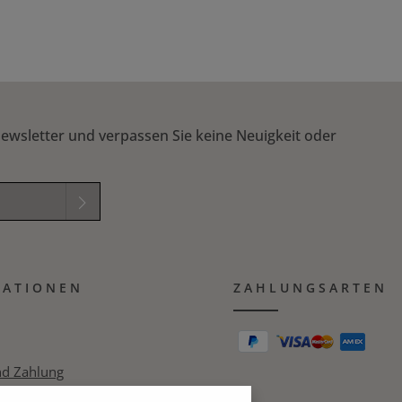
 um die Anzahl zu erhöhen oder zu reduzi
ewsletter und verpassen Sie keine Neuigkeit oder
elder sind
mungen
zur
MATIONEN
B
gelesen und
ZAHLUNGSARTEN
ichung in das nachfolgende Textfeld ein. *
nd Zahlung