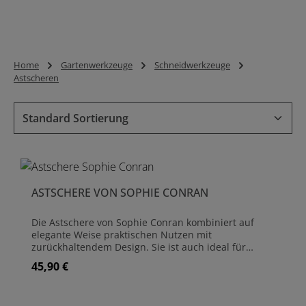
Home
Gartenwerkzeuge
Schneidwerkzeuge
Astscheren
ASTSCHERE VON SOPHIE CONRAN
Die Astschere von Sophie Conran kombiniert auf
elegante Weise praktischen Nutzen mit
zurückhaltendem Design. Sie ist auch ideal für
Personen von kleinerer Statur, da die langen Griffe
45,90 €
Regulärer Preis:
das Extra an Reichweite bieten und dennoch
komfortabel in der Handhabung bleiben.Die starken
Klingen aus Carbonstahl wurden