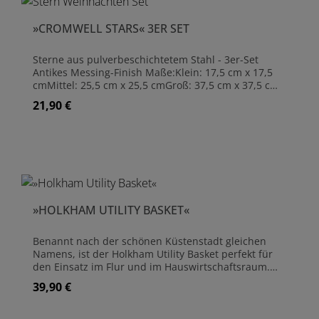
»CROMWELL STARS« 3ER SET
Sterne aus pulverbeschichtetem Stahl - 3er-Set
Antikes Messing-Finish Maße:Klein: 17,5 cm x 17,5
cmMittel: 25,5 cm x 25,5 cmGroß: 37,5 cm x 37,5 cm
Nur für den Innenbereich geeignet
21,90 €
Regulärer Preis:
Wandbefestigungen nicht im Lieferumfang
enthalten Zum Reinigen einfach mit einem feuchten
Tuch abwischen
»HOLKHAM UTILITY BASKET«
Benannt nach der schönen Küstenstadt gleichen
Namens, ist der Holkham Utility Basket perfekt für
den Einsatz im Flur und im Hauswirtschaftsraum.
Hergestellt aus Kubu-Rattan, ist er mit einem
39,90 €
Regulärer Preis:
natürlichen Seil um die Oberseite und für den Griff
ausgestattet. Das macht ihn langlebig, einfach zu
tragen und aufzuhängen. Die natürliche Farbgebung