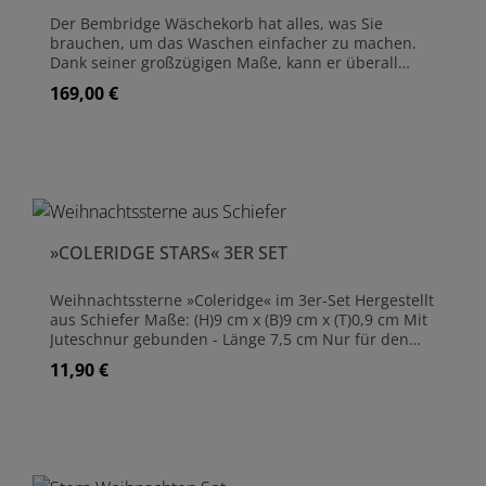
Der Bembridge Wäschekorb hat alles, was Sie
brauchen, um das Waschen einfacher zu machen.
Dank seiner großzügigen Maße, kann er überall
aufgestellt werden, wo zusätzlicher Stauraum
169,00 €
Regulärer Preis:
benötigt wird. Seine schöne, geschwungene Form
sorgt für rustikalen und ländlichen Charme in jedem
Raum, ganz gleich, ob Sie ihn in einem
Schlafzimmer, Bad oder Hauswirtschaftsraum
verwenden. Der Waschkorb ist ebenso funktional
wie optisch ansprechend und wurde in Handarbeit
aus hochwertigem Rattan gefertigt. Der Deckel ist
mit einem robusten Seilgriff versehen. Handgefertigt
»COLERIDGE STARS« 3ER SET
aus Rattan Maße: Höhe 68cm x Breite 40cm x Tiefe
40cm
Weihnachtssterne »Coleridge« im 3er-Set Hergestellt
aus Schiefer Maße: (H)9 cm x (B)9 cm x (T)0,9 cm Mit
Juteschnur gebunden - Länge 7,5 cm Nur für den
Innenbereich geeignet
11,90 €
Regulärer Preis: