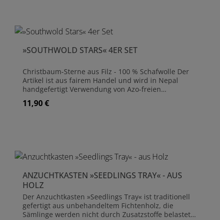
passt zu jedem Ambiente. Die einzigartige Form des
Korbes ist auf der Rückseite höher, sodass er
bequem hängt, um ihn zu befüllen oder Dinge zu
entnehmen. Der Korb kann eine Vielzahl von
Gegenständen aufnehmen, von Schals bis hin zu
»SOUTHWOLD STARS« 4ER SET
Post, Kinderspielzeug und vielem mehr. Maße: (H)29
cm (hinten), (H)22 cm (vorne), Ø 26 cm Material:
Kubu-Rattan und Naturseil
Christbaum-Sterne aus Filz - 100 % Schafwolle Der
Artikel ist aus fairem Handel und wird in Nepal
handgefertigt Verwendung von Azo-freien
Farbstoffen Maße: 7 cm x 7 cm x 1 cm Mit Juteschnur
11,90 €
Regulärer Preis:
- Länge 7 cm Handwäsche in kaltem oder warmem
Wasser Nicht im Wäschetrockner trocknen lassen Da
dieser Artikel in Handarbeit hergestellt wird, können
die genauen Abmessungen von den oben
genannten abweichen Nur für den Innenbereich
geeignet Lieferung im 4er Set
ANZUCHTKASTEN »SEEDLINGS TRAY« - AUS
HOLZ
Der Anzuchtkasten »Seedlings Tray« ist traditionell
gefertigt aus unbehandeltem Fichtenholz, die
Sämlinge werden nicht durch Zusatzstoffe belastet.