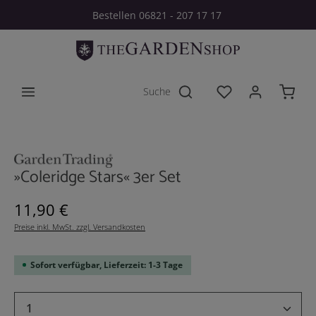
Bestellen 06821 - 207 17 17
Zum Hauptinhalt springen
Du hast 0 Produkt
Bildergalerie überspringen
»Coleridge Stars« 3er Set
Regulärer Preis:
11,90 €
Preise inkl. MwSt. zzgl. Versandkosten
Sofort verfügbar, Lieferzeit: 1-3 Tage
Produkt Anzahl: Gib den gewünschten Wert 