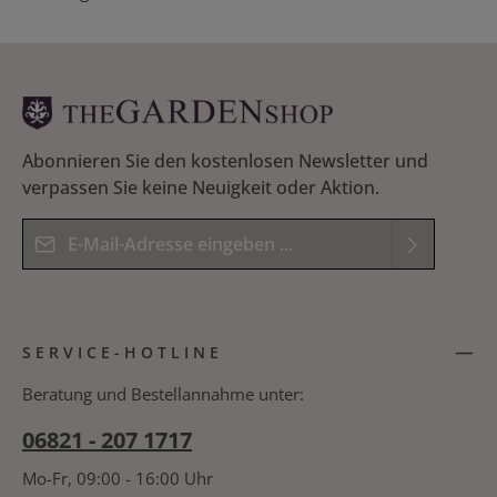
Abonnieren Sie den kostenlosen Newsletter und
verpassen Sie keine Neuigkeit oder Aktion.
E-Mail-Adresse*
Datenschutz
Die mit einem Stern (*) markierten Felder sind
Ich habe die
Datenschutzbestimmungen
zur
Pflichtfelder.
SERVICE-HOTLINE
Kenntnis genommen und die
AGB
gelesen und
Bitte geben Sie das Ergebnis der Gleichung in das
bin mit ihnen einverstanden.
*
nachfolgende Textfeld ein. *
Beratung und Bestellannahme unter:
06821 - 207 1717
Mo-Fr, 09:00 - 16:00 Uhr