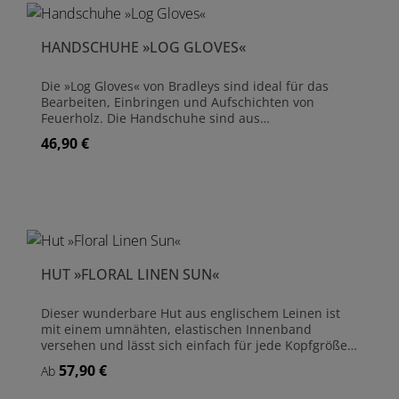
Gartenschürze »Heritage« wird von Bradleys in
Bridgnorth/England handgefertigt. Handgefertigt
aus Baumwolle und Leder Größe 48 cm x 36 cm
HANDSCHUHE »LOG GLOVES«
Die »Log Gloves« von Bradleys sind ideal für das
Bearbeiten, Einbringen und Aufschichten von
Feuerholz. Die Handschuhe sind aus
strapazierfähigem, dickem Wildleder gefertigt und
46,90 €
Regulärer Preis:
leicht gefüttert. Zusätzlich wurde auf der Innenseite
von Handballen und Daumen eine Verstärkung aus
Leder aufgenäht. So kann der Winter kommen.
Handschuhe aus Wildleder Größe: 10
HUT »FLORAL LINEN SUN«
Dieser wunderbare Hut aus englischem Leinen ist
mit einem umnähten, elastischen Innenband
versehen und lässt sich einfach für jede Kopfgröße
einstellen - ein ideales Geschenk, das immer passt.
57,90 €
Regulärer Preis:
Ab
Der Leinenstoff zeigt ein traditionelles Rosenmuster
und wird in Kleinstauflage von der Manufaktur in