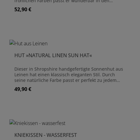
fröhlichen Farben passt er wunderbar in den
Innenfutter im traditionellen 'Hahnentritt'
Sommer. Dank des verdeckten, verstellbaren Bandes
52,90 €
Regulärer Preis:
Webmuster Mit verstellbarem Hutband
im Hut kann die Größe angepasst werden. Hut aus
Handgefertigt von Bradleys in Bridgnorth,
Leinen Einheitsgröße - mit elastischem,
Shropshire
anpassbaren Innenband Gefertigt in der Manufaktur
von Bradleys in Bridgnorth Chemisch reinigen
HUT »NATURAL LINEN SUN HAT«
Dieser in Shropshire handgefertigte Sonnenhut aus
Leinen hat einen klassisch eleganten Stil. Durch
seine natürliche Farbe passt er perfekt zu jedem
Outfit. Dank des verdeckten, verstellbaren Bandes
49,90 €
Regulärer Preis:
im Hut kann die Größe angepasst werden. Hut aus
Leinen Einheitsgröße - mit elastischem,
anpassbaren Innenband Gefertigt in der Manufaktur
von Bradleys in Bridgnorth Chemisch reinigen
KNIEKISSEN - WASSERFEST