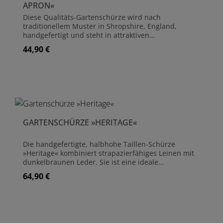
APRON«
Diese Qualitäts-Gartenschürze wird nach
traditionellem Muster in Shropshire, England,
handgefertigt und steht in attraktiven
Farbvariationen zur Auswahl. Verarbeitet wird eine
44,90 €
Regulärer Preis:
Kombination aus englischem "Rose"-Leinen und
Wildleder. Die Gerbung des Wildleders findet
ausschließlich in der Tannery von Bradleys in
Bridgnorth statt und kennzeichnet dieses
Originalprodukt. Handgefertigt aus Leinen und
Wildleder Größe 38 cm x 30 cm
GARTENSCHÜRZE »HERITAGE«
Die handgefertigte, halbhohe Taillen-Schürze
»Heritage« kombiniert strapazierfähiges Leinen mit
dunkelbraunen Leder. Sie ist eine ideale
Gartenschürze und bietet Platz für die oft
64,90 €
Regulärer Preis:
benötigten Handwerkzeuge. Über den beiden
Taschen hat die Schürze eine zusätzliche Tasche mit
Reißverschluss. So gehen garantiert keine
"Kleinigkeiten" verloren. Die Größe kann mit dem
verstellbaren Taillengurt angepasst werden. Die