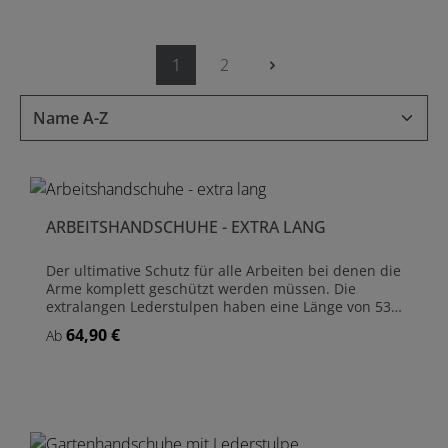
1
2
Seite
Seite
ARBEITSHANDSCHUHE - EXTRA LANG
Der ultimative Schutz für alle Arbeiten bei denen die
Arme komplett geschützt werden müssen. Die
extralangen Lederstulpen haben eine Länge von 53
cm und schützen sowohl Unter- wie Oberarme.
64,90 €
Regulärer Preis:
Ab
Dornen und Stacheln können diesen Handschuhen
nichts anhaben. Ein beherzter Griff in wilde
Brombeeren? Kein Problem! Der Handschuh selbst
ist aus geschmeidigem Rindsleder gefertigt, die
Stulpen sind aus Wildleder. Die soliden und
hochwertigen Handschuhe werden in der kleinen