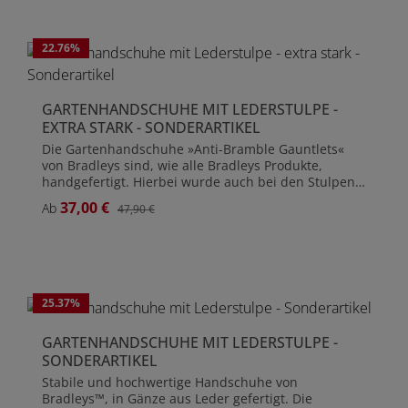
Stulpen ca. 23 cm
22.76
%
GARTENHANDSCHUHE MIT LEDERSTULPE -
EXTRA STARK - SONDERARTIKEL
Die Gartenhandschuhe »Anti-Bramble Gauntlets«
von Bradleys sind, wie alle Bradleys Produkte,
handgefertigt. Hierbei wurde auch bei den Stulpen
ein dickeres Leder verarbeitet. Mit den Anti-Bramble
37,00 €
Verkaufspreis:
REGULÄRER PREIS:
Ab
47,90 €
Gauntlets sind Sie bestens gegen Dornen und
Stacheln geschützt. Handschuhe aus extra starkem
Leder Stulpen aus extra starkem Leder
25.37
%
GARTENHANDSCHUHE MIT LEDERSTULPE -
SONDERARTIKEL
Stabile und hochwertige Handschuhe von
Bradleys™, in Gänze aus Leder gefertigt. Die