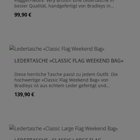
Flaggen-Motiv. Very British! Eine Ledertasche in
bester Qualität, handgefertigt von Bradleys in
Bridgnorth. Handgefertigt aus Leder Mit Flaggen-
99,90 €
Regulärer Preis:
Motiv Größe ca. 30 cm x 20 cm
LEDERTASCHE »CLASSIC FLAG WEEKEND BAG«
Diese herrliche Tasche passt zu jedem Outfit. Die
hochwertige »Classic Flag Weekend Bag« von
Bradleys ist aus echtem Leder gefertigt und
ebenfalls mit dem Union Jack-Motiv versehen. Sie ist
139,90 €
Regulärer Preis:
ähnlich der größeren Tasche gefertigt, eignet sich
durch die geringen Maßen als tägliche "Allround"-
Tasche. Handgefertigt aus Leder Größe ca. 43 cm x
30 cm Die Taschen sind Einzelstücke und können in
der Farbgebung des Leders leicht variieren