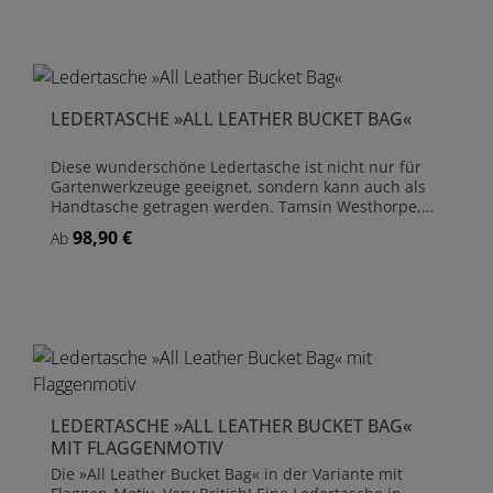
solide Riemen aus Echtleder mit Gürtelschnallen aus
Metall. Praktisch: Die Lederriemen sind mit
Karabinern an der Schürze befestigt; muss die
Schürze gereinigt werden, können Sie die Riemen
einfach abnehmen. Diese stilvolle und langlebige
Latzschürze wird von Bradleys in der Gerberei in
LEDERTASCHE »ALL LEATHER BUCKET BAG«
Shropshire handgefertigt. Material Latzschürze:
Baumwolle Riemen: Leder Schnallen und Karabiner:
Metall Länge Schürze ohne Riemen: 85 cm
Diese wunderschöne Ledertasche ist nicht nur für
Gartenwerkzeuge geeignet, sondern kann auch als
Handtasche getragen werden. Tamsin Westhorpe,
Herausgeberin der führenden englischen
98,90 €
Regulärer Preis:
Ab
Gartenzeitschrift The English Garden, hat die »All
Leather Bucket Bag« von Bradleys als ihre "Wahl für
den Sommer" bezeichnet. Die Tasche wird von
Bradleys in Bridgnorth handgefertigt und ist von
hervorragender Qualität. Handgefertigt aus Leder
Größe ca. 30 cm x 20 cm 5 Außenfächer 1
Innentasche
LEDERTASCHE »ALL LEATHER BUCKET BAG«
MIT FLAGGENMOTIV
Die »All Leather Bucket Bag« in der Variante mit