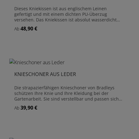
Dieses Kniekissen ist aus englischem Leinen
gefertigt und mit einem dichten PU-Überzug
versehen. Das Kniekissen ist absolut wasserdicht
und somit auch bei feuchten Bodenverhältnissen
48,90 €
Regulärer Preis:
Ab
optimal einsetzbar. Die Knieauflage ist mit Leder
verstärkt. Der Tragegriff aus Leder ist so
dimensioniert, dass Sie den Arm durchstecken
können und die Hände freihaben. Das Kniekissen ist
verfügbar in den herrlichen 'English Rose' -
Varianten, passend zu den Bradleys
Rosenhandschuhen, Schürzen und Gartenhüten.
Leinen, PU beschichtet Knieauflage und Tragegriff
KNIESCHONER AUS LEDER
aus Leder Größe 53 cm x 21 cm
Die strapazierfähigen Knieschoner von Bradleys
schützen Ihre Knie und Ihre Kleidung bei der
Gartenarbeit. Sie sind verstellbar und passen sich
hervorragend an. Helen Yemm, die Gartenexpertin
39,90 €
Regulärer Preis:
Ab
des renommierten 'The Telegraph', bewertete die
Knieschoner als die 'mit Abstand besten am Markt'.
Handgefertigt aus Leder Individuell verstellbar