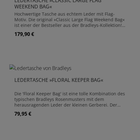
LEDERTASCHE »CLASSIC LARGE FLAG
WEEKEND BAG«
Hochwertige Tasche aus echtem Leder mit Flag-
Motiv. Die original »Classic Large Flag Weekend Bag«
ist einer der Bestseller aus der Bradleys-Kollektion!
Handgefertigt aus Leder Größe ca. 55 cm x 40 cm Die
179,90 €
Regulärer Preis:
Taschen sind Einzelstücke und können in der
Farbgebung des Leders leicht variieren
LEDERTASCHE »FLORAL KEEPER BAG«
Die 'Floral Keeper Bag' ist eine tolle Kombination des
typischen Bradleys Rosenmusters mit dem
herausragenden Leder der kleinen Gerberei. Der
schokoladenbraune Überschlag aus weichem Leder
79,95 €
Regulärer Preis:
harmoniert wunderbar mit dem beschichtenden
Leinenstoff in Sand und Rosé. Die Tasche eignet sich
für alle Outdoor-Aktivitäten, ob beim Einkauf auf
dem Wochenmarkt oder als Reisebegleitung bei
einer Gartentour, diese Tasche ist überall eine