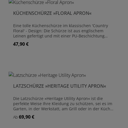
KÜCHENSCHÜRZE »FLORAL APRON«
Eine tolle Küchenschürze im klassischen 'Country
Floral' - Design: Die Schürze ist aus englischem
Leinen gefertigt und mit einer PU-Beschichtung
versehen. Wasserabweisend und leicht zu reinigen,
47,90 €
Regulärer Preis:
eignet sie sich perfekt alle Arbeiten in der Küche.
Die Küchenschürze »Floral Apron« wird von
Bradleys in Shropshire handgefertigt. Material
Küchenschürze: Englisches Leinen, PU-beschichtet
Mit aufgenähter Tasche Länge Schürze ohne Träger:
72 cm
LATZSCHÜRZE »HERITAGE UTILITY APRON«
Die Latzschürze »Heritage Utility Apron« ist die
perfekte Weise Ihre Kleidung zu schützen, sei es im
Garten, in der Werkstatt, am Grill oder in der Küche.
Die Schürze hat zwei getrennte Taschen, ideal um
69,90 €
Regulärer Preis:
Ab
die nötigsten Dinge griffbereit zu haben. Zur
Anpassung der Länge besitzt die Latzschürze zwei