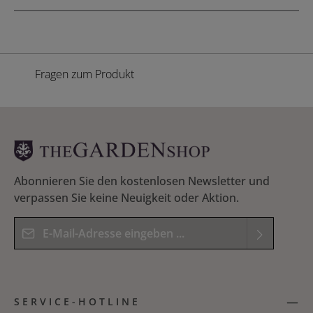
Fragen zum Produkt
Abonnieren Sie den kostenlosen Newsletter und
verpassen Sie keine Neuigkeit oder Aktion.
E-Mail-Adresse*
Datenschutz
Die mit einem Stern (*) markierten Felder sind
Ich habe die
Datenschutzbestimmungen
zur
Pflichtfelder.
SERVICE-HOTLINE
Kenntnis genommen und die
AGB
gelesen und
Bitte geben Sie das Ergebnis der Gleichung in das