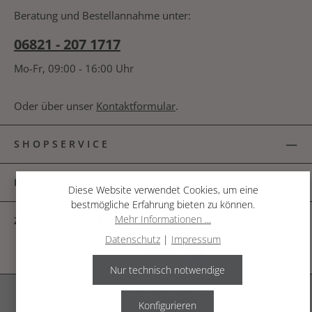
bin mit ihnen einverstanden.
*
nachfolgende Textfeld ein. *
Beratung und Bestellannahme unter:
06821 - 207 1717
Mo-Fr, 09:00 - 16:00 Uhr
Oder über unser
Kontaktformular
.
SHOPSERVICE
INFORMATIONEN
Diese Website verwendet Cookies, um eine
bestmögliche Erfahrung bieten zu können.
Mehr Informationen ...
ZAHLUNGSARTEN
Datenschutz
|
Impressum
Nur technisch notwendige
Alle Preise inkl. gesetzl. Mehrwertsteuer zzgl.
Versandkosten
.
Konfigurieren