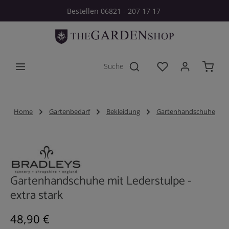
Bestellen 06821 - 207 17 17
Zum Hauptinhalt springen
Du hast 0 Produkt
Home
Gartenbedarf
Bekleidung
Gartenhandschuhe
Bildergalerie überspringen
Gartenhandschuhe mit Lederstulpe -
extra stark
Regulärer Preis:
48,90 €