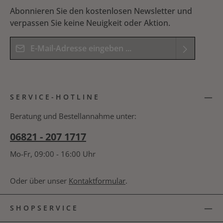
Abonnieren Sie den kostenlosen Newsletter und
verpassen Sie keine Neuigkeit oder Aktion.
E-Mail-Adresse*
Datenschutz
Die mit einem Stern (*) markierten Felder sind
Ich habe die
Datenschutzbestimmungen
zur
Pflichtfelder.
SERVICE-HOTLINE
Kenntnis genommen und die
AGB
gelesen und
Bitte geben Sie das Ergebnis der Gleichung in das
bin mit ihnen einverstanden.
*
nachfolgende Textfeld ein. *
Beratung und Bestellannahme unter:
06821 - 207 1717
Mo-Fr, 09:00 - 16:00 Uhr
Oder über unser
Kontaktformular
.
SHOPSERVICE