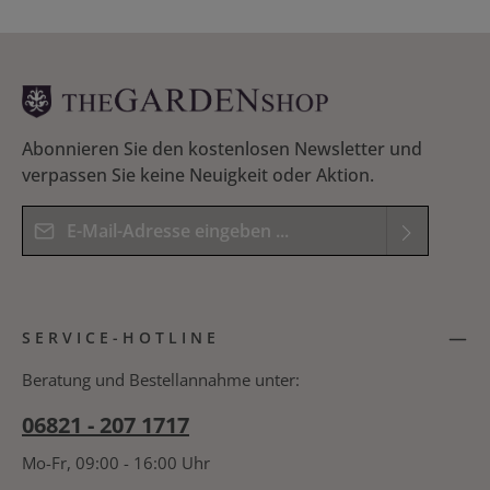
Gartenschnur und Schere. Die Tasche wird in Gänze
aus Leder gefertigt und kann am Gürtel befestigt
werden. Handgefertigt aus Leder
Abonnieren Sie den kostenlosen Newsletter und
verpassen Sie keine Neuigkeit oder Aktion.
E-Mail-Adresse*
Datenschutz
Die mit einem Stern (*) markierten Felder sind
Ich habe die
Datenschutzbestimmungen
zur
Pflichtfelder.
SERVICE-HOTLINE
Kenntnis genommen und die
AGB
gelesen und
Bitte geben Sie das Ergebnis der Gleichung in das
bin mit ihnen einverstanden.
*
nachfolgende Textfeld ein. *
Beratung und Bestellannahme unter:
06821 - 207 1717
Mo-Fr, 09:00 - 16:00 Uhr