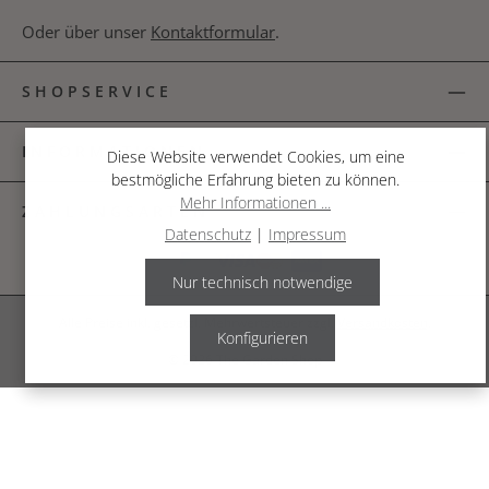
Oder über unser
Kontaktformular
.
SHOPSERVICE
INFORMATIONEN
Diese Website verwendet Cookies, um eine
bestmögliche Erfahrung bieten zu können.
Mehr Informationen ...
ZAHLUNGSARTEN
Datenschutz
|
Impressum
Nur technisch notwendige
Alle Preise inkl. gesetzl. Mehrwertsteuer zzgl.
Versandkosten
.
Konfigurieren
© 2026 The Garden Shop