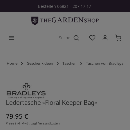
Bestellen 06821 - 207 17 17
Zum Hauptinhalt springen
Du hast 0 Produkt
Home
Geschenkideen
Taschen
Taschen von Bradleys
Bildergalerie überspringen
Ledertasche »Floral Keeper Bag«
Regulärer Preis:
79,95 €
Preise inkl. MwSt. zzgl. Versandkosten