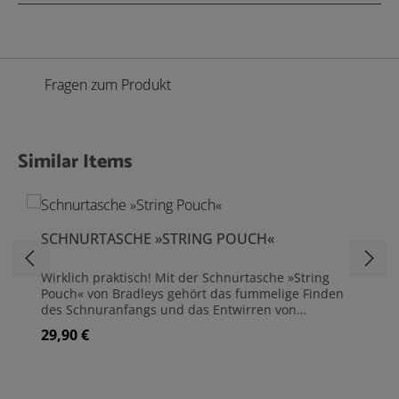
Fragen zum Produkt
Similar Items
Produktgalerie überspringen
SCHNURTASCHE »STRING POUCH«
Wirklich praktisch! Mit der Schnurtasche »String
Pouch« von Bradleys gehört das fummelige Finden
des Schnuranfangs und das Entwirren von
Schnurknäueln der Vergangenheit an. Die
29,90 €
Regulärer Preis:
Gartenschnur wird einfach durch die mit einer Öse
aus Metall verstärkte Schnuröffnung gezogen und ist
so stets verfügbar, ohne zu verknoten. Die
Schnurtasche bietet ausreichend Platz für