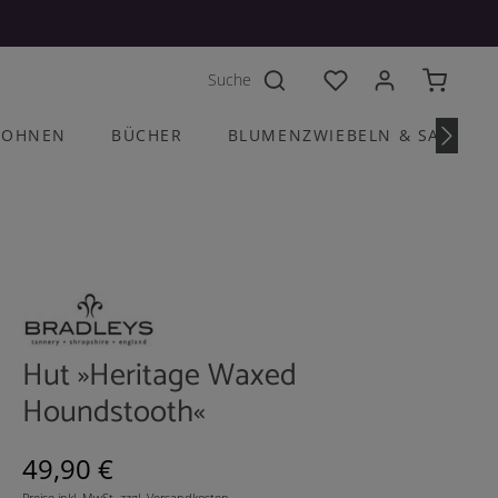
Du hast 0 Produkte a
OHNEN
BÜCHER
BLUMENZWIEBELN & SAATGU
Hut »Heritage Waxed
Houndstooth«
Regulärer Preis:
49,90 €
Preise inkl. MwSt. zzgl. Versandkosten