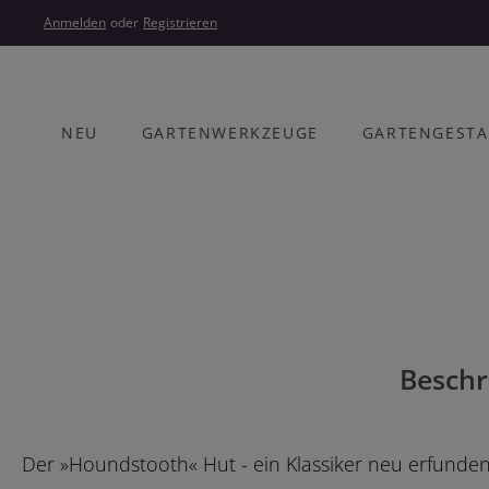
um Hauptinhalt springen
Zur Hauptnavigation springen
Anmelden
oder
Registrieren
NEU
GARTENWERKZEUGE
GARTENGEST
Bildergalerie überspringen
Beschr
Der »Houndstooth« Hut - ein Klassiker neu erfunde