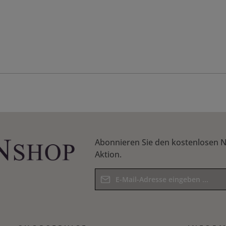
Abonnieren Sie den kostenlosen N
Aktion.
E-Mail-Adresse*
Datenschutz
Die mit einem Stern (*) markierten F
Ich habe die
Datenschutzbestim
Pflichtfelder.