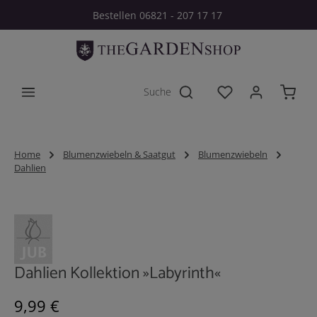
Bestellen 06821 - 207 17 17
Zum Hauptinhalt springen
Du hast 0 Produkt
Home
Blumenzwiebeln & Saatgut
Blumenzwiebeln
Dahlien
Bildergalerie überspringen
Dahlien Kollektion »Labyrinth«
Regulärer Preis:
9,99 €