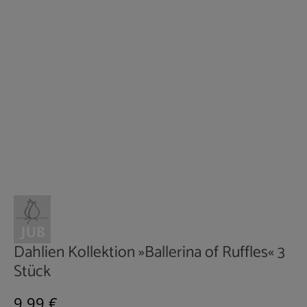
Dahlien Kollektion »Ballerina of Ruffles« 3
Stück
Regulärer Preis:
9,99 €