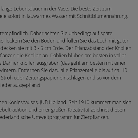
lange Lebensdauer in der Vase. Die beste Zeit zum
iele sofort in lauwarmes Wasser mit Schnittblumennahrung.
stempfindlich. Daher achten Sie unbedingt auf späte
s, lockern Sie den Boden und füllen Sie das Loch mit guter
decken sie mit 3 - 5 cm Erde. Der Pflanzabstand der Knollen
flanzen die Knollen an. Dahlien blühen am besten in voller
ie Dahlienknollen ausgraben (das geht am besten mit einer
ntern. Entfernen Sie dazu alle Pflanzenteile bis auf ca. 10
n Stroh oder Zeitungspapier einschlagen und so vor dem
ieder ausgepflanzt.
hen Königshauses, JUB Holland. Seit 1910 kümmert man sich
beltradition und einer großen Kreativität zeichnet diesen
niederländische Umweltprogramm für Zierpflanzen.