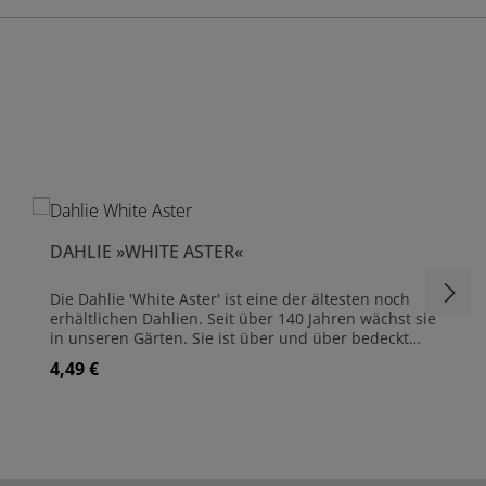
DAHLIE »WHITE ASTER«
Die Dahlie 'White Aster' ist eine der ältesten noch
erhältlichen Dahlien. Seit über 140 Jahren wächst sie
in unseren Gärten. Sie ist über und über bedeckt
mit kleinen Pompons, die in edlem Weiß erstrahlen
4,49 €
Regulärer Preis:
und wunderbar in einen frischen Blumenstrauß
passen. Perfekt also für den Schnittblumengarten
oder ein schönes Sonnenbeet. Dahlien sind
ausgezeichnete Schnittblumen und haben eine
lange Lebensdauer in der Vase. Die beste Zeit zum
Schneiden von Dahlien ist früh am Morgen. Legen