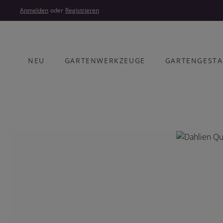
um Hauptinhalt springen
Zur Hauptnavigation springen
Anmelden
oder
Registrieren
NEU
GARTENWERKZEUGE
GARTENGEST
Bildergalerie überspringen