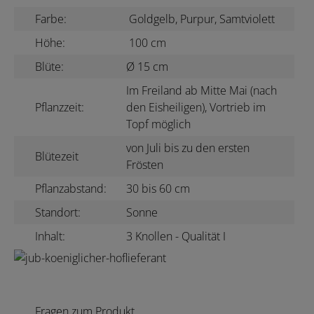
Farbe:
Goldgelb, Purpur, Samtviolett
Höhe:
100 cm
Blüte:
Ø 15 cm
Im Freiland ab Mitte Mai (nach
Pflanzzeit:
den Eisheiligen), Vortrieb im
Topf möglich
von Juli bis zu den ersten
Blütezeit
Frösten
Pflanzabstand:
30 bis 60 cm
Standort:
Sonne
Inhalt:
3 Knollen - Qualität I
Fragen zum Produkt