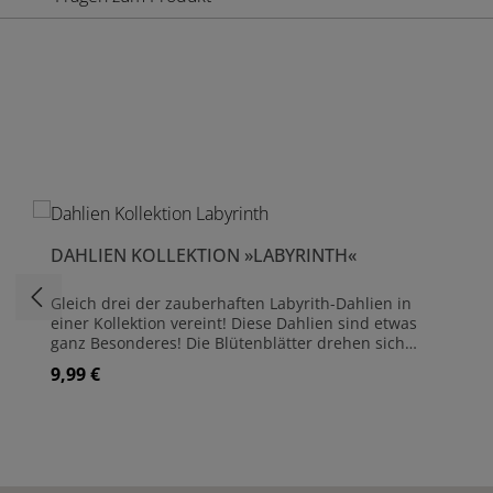
Produktgalerie überspringen
DAHLIEN KOLLEKTION »LABYRINTH«
Gleich drei der zauberhaften Labyrith-Dahlien in
einer Kollektion vereint! Diese Dahlien sind etwas
ganz Besonderes! Die Blütenblätter drehen sich
über die Länge um sich selbst und ihre Farben sind
9,99 €
Regulärer Preis:
opulent, rosa gestreift auf pfirsichfarbenem oder
cremfarbenen Grund. Auf ihren kräftigen Stielen
werden sie 100 cm hoch und blühen von Juli bis zum
ersten Frost. Drei spektakuläre Dahlien für jeden
Garten. Dahlien sind ausgezeichnete Schnittblumen
und haben eine lange Lebensdauer in der Vase. Die