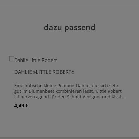
dazu passend
DAHLIE »LITTLE ROBERT«
Eine hübsche kleine Pompon-Dahlie, die sich sehr
gut im Blumenbeet kombinieren lässt. 'Little Robert'
ist hervorragend für den Schnitt geeignet und lässt
sich ganz wunderbar mit anderen Dahlien oder
4,49 €
Regulärer Preis:
Sommerblumen zu Sträußen binden. Dahlien sind
ausgezeichnete Schnittblumen und haben eine
lange Lebensdauer in der Vase. Die beste Zeit zum
Schneiden von Dahlien ist früh am Morgen. Legen
Sie die Stiele sofort in lauwarmes Wasser mit
Schnittblumennahrung.Dahlien können im Frühjahr