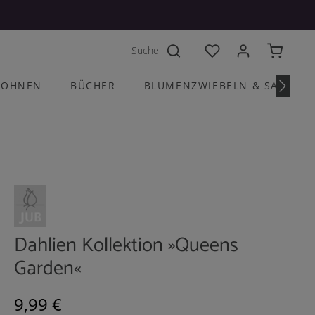
Du hast 0 Produkte a
OHNEN
BÜCHER
BLUMENZWIEBELN & SAATGU
Dahlien Kollektion »Queens
Garden«
Regulärer Preis:
9,99 €