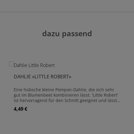
dazu passend
DAHLIE »LITTLE ROBERT«
Eine hübsche kleine Pompon-Dahlie, die sich sehr
gut im Blumenbeet kombinieren lässt. 'Little Robert'
ist hervorragend für den Schnitt geeignet und lässt
sich ganz wunderbar mit anderen Dahlien oder
4,49 €
Regulärer Preis:
Sommerblumen zu Sträußen binden. Dahlien sind
ausgezeichnete Schnittblumen und haben eine
lange Lebensdauer in der Vase. Die beste Zeit zum
Schneiden von Dahlien ist früh am Morgen. Legen
Sie die Stiele sofort in lauwarmes Wasser mit