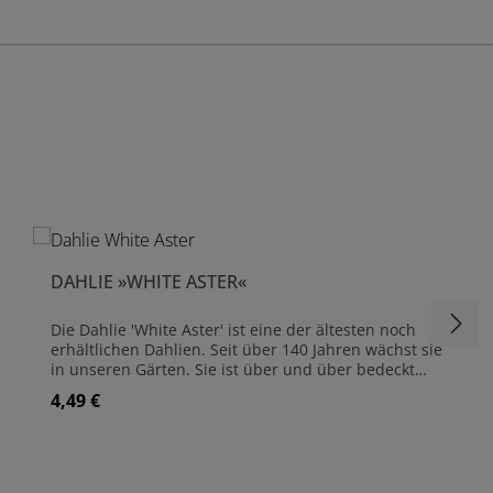
DAHLIE »WHITE ASTER«
Die Dahlie 'White Aster' ist eine der ältesten noch
erhältlichen Dahlien. Seit über 140 Jahren wächst sie
in unseren Gärten. Sie ist über und über bedeckt
mit kleinen Pompons, die in edlem Weiß erstrahlen
4,49 €
Regulärer Preis:
und wunderbar in einen frischen Blumenstrauß
passen. Perfekt also für den Schnittblumengarten
oder ein schönes Sonnenbeet. Dahlien sind
ausgezeichnete Schnittblumen und haben eine
lange Lebensdauer in der Vase. Die beste Zeit zum