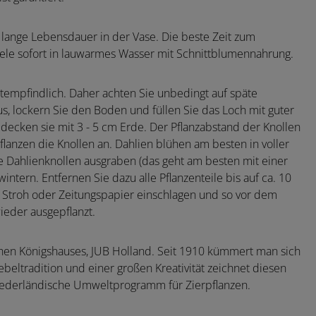
lange Lebensdauer in der Vase. Die beste Zeit zum
iele sofort in lauwarmes Wasser mit Schnittblumennahrung.
stempfindlich. Daher achten Sie unbedingt auf späte
s, lockern Sie den Boden und füllen Sie das Loch mit guter
decken sie mit 3 - 5 cm Erde. Der Pflanzabstand der Knollen
flanzen die Knollen an. Dahlien blühen am besten in voller
ie Dahlienknollen ausgraben (das geht am besten mit einer
ntern. Entfernen Sie dazu alle Pflanzenteile bis auf ca. 10
n Stroh oder Zeitungspapier einschlagen und so vor dem
ieder ausgepflanzt.
hen Königshauses, JUB Holland. Seit 1910 kümmert man sich
beltradition und einer großen Kreativität zeichnet diesen
niederländische Umweltprogramm für Zierpflanzen.