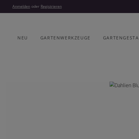
um Hauptinhalt springen
Zur Hauptnavigation springen
Anmelden
oder
Registrieren
NEU
GARTENWERKZEUGE
GARTENGEST
Bildergalerie überspringen