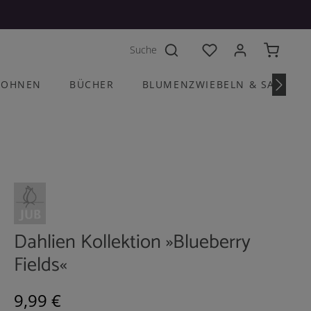
Du hast 0 Produkte a
OHNEN
BÜCHER
BLUMENZWIEBELN & SAATGU
Dahlien Kollektion »Blueberry
Fields«
Regulärer Preis:
9,99 €