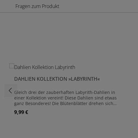
Fragen zum Produkt
Produktgalerie überspringen
DAHLIEN KOLLEKTION »LABYRINTH«
Gleich drei der zauberhaften Labyrith-Dahlien in
einer Kollektion vereint! Diese Dahlien sind etwas
ganz Besonderes! Die Blütenblätter drehen sich
über die Länge um sich selbst und ihre Farben sind
9,99 €
Regulärer Preis:
opulent, rosa gestreift auf pfirsichfarbenem oder
cremfarbenen Grund. Auf ihren kräftigen Stielen
werden sie 100 cm hoch und blühen von Juli bis zum
ersten Frost. Drei spektakuläre Dahlien für jeden
Garten. Dahlien sind ausgezeichnete Schnittblumen