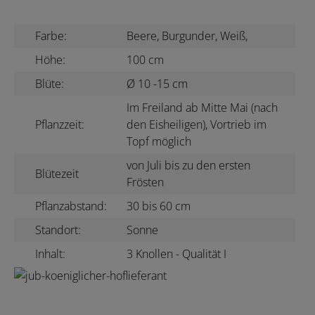
Farbe:
Beere, Burgunder, Weiß,
Höhe:
100 cm
Blüte:
Ø 10 -15 cm
Im Freiland ab Mitte Mai (nach
Pflanzzeit:
den Eisheiligen), Vortrieb im
Topf möglich
von Juli bis zu den ersten
Blütezeit
Frösten
Pflanzabstand:
30 bis 60 cm
Standort:
Sonne
Inhalt:
3 Knollen - Qualität I