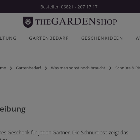
Bestellen 06821 - 207 17 17
ALTUNG
GARTENBEDARF
GESCHENKIDEEN
W
ome
Gartenbedarf
Was man sonst noch braucht
Schnüre & Ri
eibung
sches Geschenk für jeden Gärtner. Die Schnurdose zeigt das