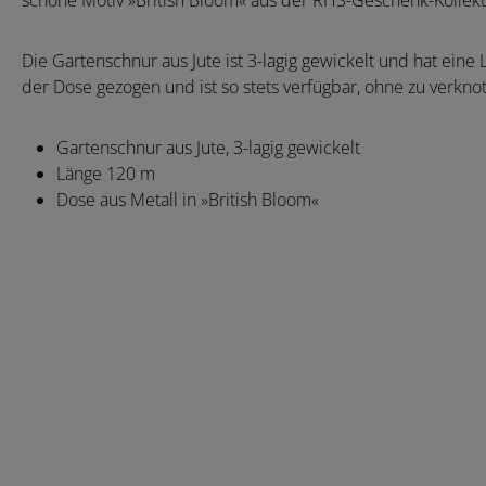
schöne Motiv »British Bloom« aus der RHS-Geschenk-Kollekt
Die Gartenschnur aus Jute ist 3-lagig gewickelt und hat ein
der Dose gezogen und ist so stets verfügbar, ohne zu verkno
Gartenschnur aus Jute, 3-lagig gewickelt
Länge 120 m
Dose aus Metall in »British Bloom«