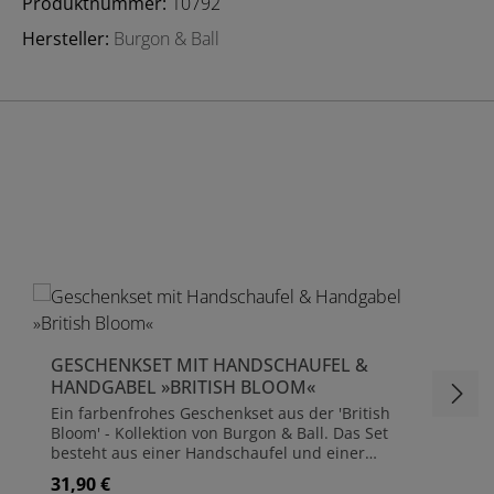
Produktnummer:
10792
Hersteller:
Burgon & Ball
GESCHENKSET MIT HANDSCHAUFEL &
HANDGABEL »BRITISH BLOOM«
Ein farbenfrohes Geschenkset aus der 'British
Bloom' - Kollektion von Burgon & Ball. Das Set
besteht aus einer Handschaufel und einer
Handgabel, verpackt in der schönen Geschenkbox
31,90 €
Regulärer Preis:
im 'British Bloom'-Design. Beide Werkzeuge sind aus