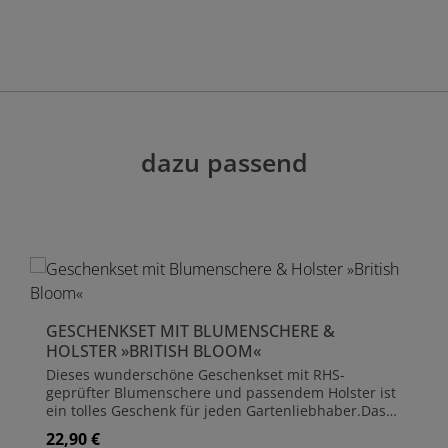
dazu passend
GESCHENKSET MIT BLUMENSCHERE &
HOLSTER »BRITISH BLOOM«
Dieses wunderschöne Geschenkset mit RHS-
geprüfter Blumenschere und passendem Holster ist
ein tolles Geschenk für jeden Gartenliebhaber.Das
Set ist Teil der neuen 'British Bloom' - Kollektion und
22,90 €
Regulärer Preis:
zeichnet sich durch ein schönes Design mit Dahlien