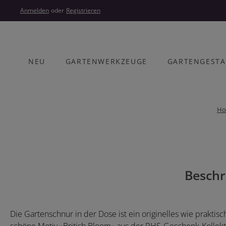
um Hauptinhalt springen
Zur Hauptnavigation springen
Anmelden
oder
Registrieren
NEU
GARTENWERKZEUGE
GARTENGEST
H
Bildergalerie überspringen
Beschr
Die Gartenschnur in der Dose ist ein originelles wie prakti