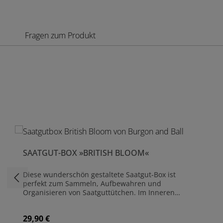
Fragen zum Produkt
Produktgalerie überspringen
SAATGUT-BOX »BRITISH BLOOM«
Diese wunderschön gestaltete Saatgut-Box ist
perfekt zum Sammeln, Aufbewahren und
Organisieren von Saatguttütchen. Im Inneren
befinden sich drei separate Fächer, die Ihnen bei
der Organisation Ihrer Samensammlung helfen; ein
29,90 €
Regulärer Preis:
Fach läuft in Längsrichtung und bietet selbst den