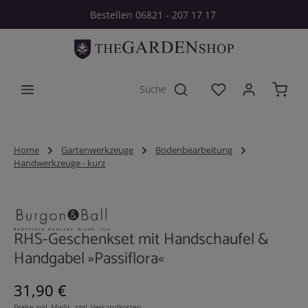
Bestellen 06821 - 207 17 17
Zum Hauptinhalt springen
Du hast 0 Produkt
Home
Gartenwerkzeuge
Bodenbearbeitung
Handwerkzeuge - kurz
Bildergalerie überspringen
RHS-Geschenkset mit Handschaufel &
Handgabel »Passiflora«
Regulärer Preis:
31,90 €
Preise inkl. MwSt. zzgl. Versandkosten