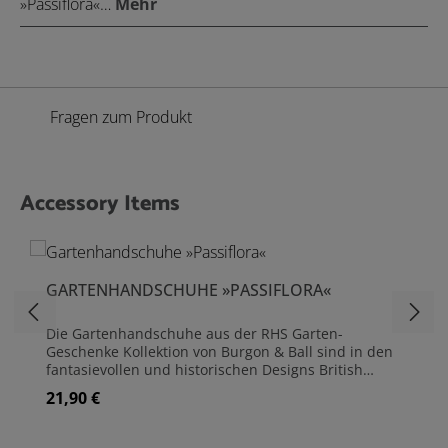
»Passiflora«…
Mehr
Fragen zum Produkt
Accessory Items
Produktgalerie überspringen
GARTENHANDSCHUHE »PASSIFLORA«
Die Gartenhandschuhe aus der RHS Garten-
Geschenke Kollektion von Burgon & Ball sind in den
fantasievollen und historischen Designs British
Bloom, British Meadow, Flora & Fauna und Passiflora
21,90 €
Regulärer Preis:
erhältlich. Das Passiflora - Motiv stammt von einem
Aquarell der Monier'schen Passionsblume von James
Bolton um 1790. Weich, robust und strapazierfähig,