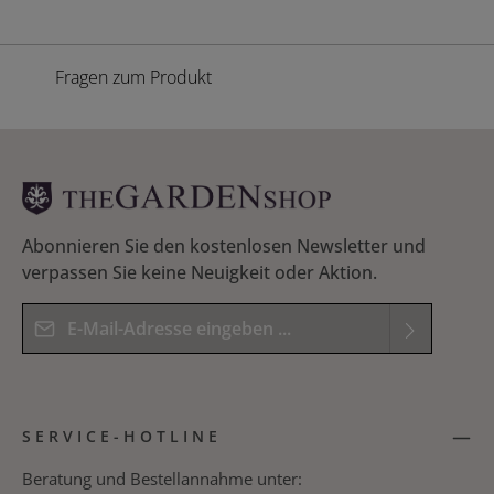
Fragen zum Produkt
Abonnieren Sie den kostenlosen Newsletter und
verpassen Sie keine Neuigkeit oder Aktion.
E-Mail-Adresse*
Datenschutz
Die mit einem Stern (*) markierten Felder sind
Ich habe die
Datenschutzbestimmungen
zur
Pflichtfelder.
SERVICE-HOTLINE
Kenntnis genommen und die
AGB
gelesen und
bin mit ihnen einverstanden.
*
Beratung und Bestellannahme unter: