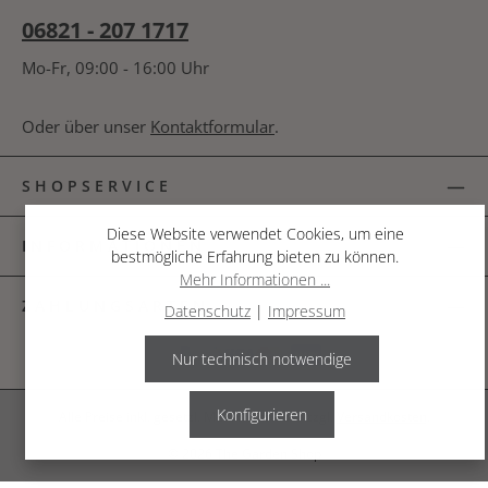
06821 - 207 1717
Mo-Fr, 09:00 - 16:00 Uhr
Oder über unser
Kontaktformular
.
SHOPSERVICE
Diese Website verwendet Cookies, um eine
INFORMATIONEN
bestmögliche Erfahrung bieten zu können.
Mehr Informationen ...
ZAHLUNGSARTEN
Datenschutz
|
Impressum
Nur technisch notwendige
Konfigurieren
Alle Preise inkl. gesetzl. Mehrwertsteuer zzgl.
Versandkosten
.
© 2026 The Garden Shop