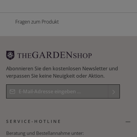
Fragen zum Produkt
Abonnieren Sie den kostenlosen Newsletter und
verpassen Sie keine Neuigkeit oder Aktion.
E-Mail-Adresse*
Datenschutz
Die mit einem Stern (*) markierten Felder sind
Ich habe die
Datenschutzbestimmungen
zur
Pflichtfelder.
SERVICE-HOTLINE
Kenntnis genommen und die
AGB
gelesen und
Bitte geben Sie das Ergebnis der Gleichung in das
bin mit ihnen einverstanden.
*
nachfolgende Textfeld ein. *
Beratung und Bestellannahme unter: