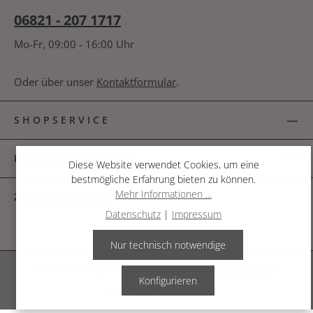
06821 - 207 1717
Mo-Fr, 09:00 - 16:00 Uhr
Oder über unser
Kontaktformular
.
SHOPSERVICE
INFORMATIONEN
Diese Website verwendet Cookies, um eine
bestmögliche Erfahrung bieten zu können.
Mehr Informationen ...
ZAHLUNGSARTEN
Datenschutz
|
Impressum
Nur technisch notwendige
Alle Preise inkl. gesetzl. Mehrwertsteuer zzgl.
Versandkosten
.
Konfigurieren
© 2026 The Garden Shop