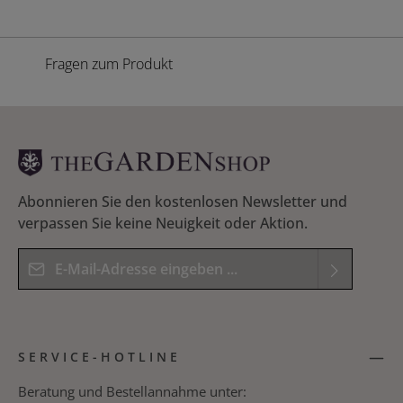
Fragen zum Produkt
Abonnieren Sie den kostenlosen Newsletter und
verpassen Sie keine Neuigkeit oder Aktion.
E-Mail-Adresse*
Datenschutz
Die mit einem Stern (*) markierten Felder sind
Ich habe die
Datenschutzbestimmungen
zur
Pflichtfelder.
SERVICE-HOTLINE
Kenntnis genommen und die
AGB
gelesen und
Bitte geben Sie das Ergebnis der Gleichung in das
bin mit ihnen einverstanden.
*
nachfolgende Textfeld ein. *
Beratung und Bestellannahme unter: