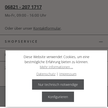
06821 - 207 1717
Mo-Fr, 09:00 - 16:00 Uhr
Oder über unser
Kontaktformular
.
SHOPSERVICE
INFORMATIONEN
Diese Website verwendet Cookies, um eine
bestmögliche Erfahrung bieten zu können.
Mehr Informationen ...
ZAHLUNGSARTEN
Datenschutz
|
Impressum
Nur technisch notwendige
Alle Preise inkl. gesetzl. Mehrwertsteuer zzgl.
Versandkosten
.
Konfigurieren
© 2026 The Garden Shop