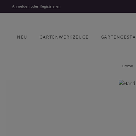
um Hauptinhalt springen
Zur Hauptnavigation springen
Anmelden
oder
Registrieren
NEU
GARTENWERKZEUGE
GARTENGEST
Home
Bildergalerie überspringen