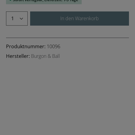
Produkt Anzahl: Gib den gewünschten We
In den Warenkorb
Produktnummer:
10096
Hersteller:
Burgon & Ball