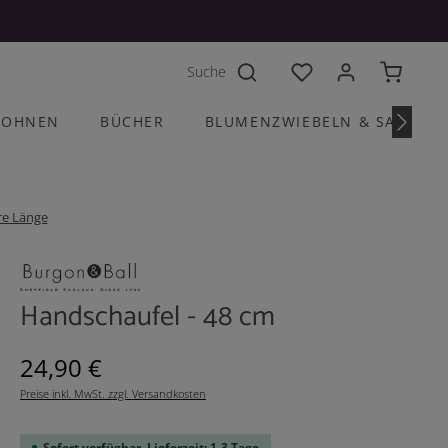
Du hast 0 Produkte a
OHNEN
BÜCHER
BLUMENZWIEBELN & SAATGU
re Länge
Handschaufel - 48 cm
Regulärer Preis:
24,90 €
Preise inkl. MwSt. zzgl. Versandkosten
Sofort verfügbar, Lieferzeit: 1-3 Tage