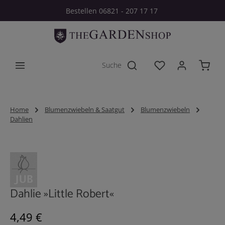
Bestellen 06821 - 207 17 17
Zum Hauptinhalt springen
Du hast 0 Produkt
Home
Blumenzwiebeln & Saatgut
Blumenzwiebeln
Dahlien
Bildergalerie überspringen
Dahlie »Little Robert«
Regulärer Preis:
4,49 €