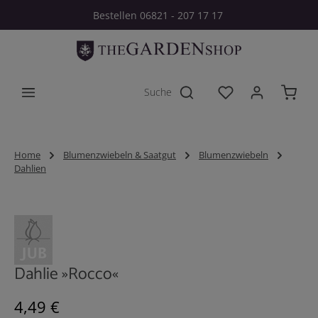
Bestellen 06821 - 207 17 17
Zum Hauptinhalt springen
Du hast 0 Produkt
Home
Blumenzwiebeln & Saatgut
Blumenzwiebeln
Dahlien
Bildergalerie überspringen
Dahlie »Rocco«
Regulärer Preis:
4,49 €