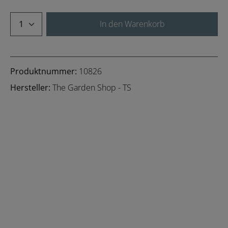
Produkt Anzahl: Gib den gewünschten We
In den Warenkorb
Produktnummer:
10826
Hersteller:
The Garden Shop - TS