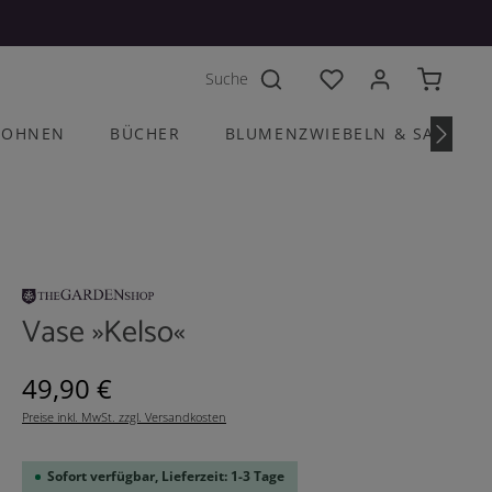
Du hast 0 Produkte a
OHNEN
BÜCHER
BLUMENZWIEBELN & SAATGU
Vase »Kelso«
Regulärer Preis:
49,90 €
Preise inkl. MwSt. zzgl. Versandkosten
Sofort verfügbar, Lieferzeit: 1-3 Tage