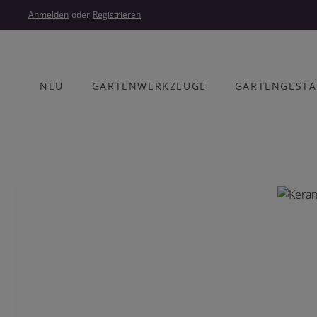
um Hauptinhalt springen
Zur Hauptnavigation springen
Anmelden
oder
Registrieren
NEU
GARTENWERKZEUGE
GARTENGEST
Bildergalerie überspringen