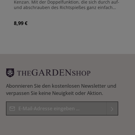
Kenzan. Mit der Doppelfunktion, die sich durch auf-
und abschrauben des Richtspießes ganz einfach
austauschen lässt, können Sie sowohl Ihren Kenzan
reinigen, als auch die Stacheln wieder gerade
8,99 €
Regulärer Preis:
richten. Inklusive einer kleinen japanischen Glocke.
Maße: 74 x 4 mm Gewicht: 8 g Hergestellt aus
Messing Hergestellt in Japan
Abonnieren Sie den kostenlosen Newsletter und
verpassen Sie keine Neuigkeit oder Aktion.
E-Mail-Adresse*
Datenschutz
Die mit einem Stern (*) markierten Felder sind
Ich habe die
Datenschutzbestimmungen
zur
Pflichtfelder.