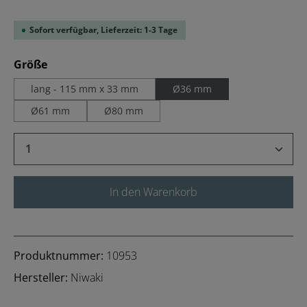
Sofort verfügbar, Lieferzeit: 1-3 Tage
auswählen
Größe
lang - 115 mm x 33 mm
Ø36 mm
Ø61 mm
Ø80 mm
Produkt Anzahl: Gib den gewünschten Wert 
In den Warenkorb
Produktnummer:
10953
Hersteller:
Niwaki