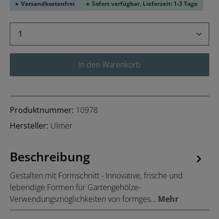
Versandkostenfrei
Sofort verfügbar, Lieferzeit: 1-3 Tage
Produkt Anzahl: Gib den gewünschten Wert 
In den Warenkorb
Produktnummer:
10978
Hersteller:
Ulmer
Beschreibung
Gestalten mit Formschnitt - Innovative, frische und
lebendige Formen für Gartengehölze-
Verwendungsmöglichkeiten von formges…
Mehr