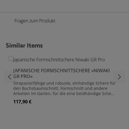
Fragen zum Produkt
Similar Items
Produktgalerie überspringen
JAPANISCHE FORMSCHNITTSCHERE »NIWAKI
GR PRO«
Strapazierfähige und robuste, einhändige Schere für
den Buchsbaumschnitt, Formschnitt und andere
Arbeiten im Garten, für die eine beidhändige Schere
zu groß oder zu unhandlich ist. Sie ist nicht für
117,90 €
Regulärer Preis:
harte, holzige Schnitte gedacht, aber sie ist absolut
unverzichtbar für kleine Buchsbaumkugeln und die
Fertigstellung größerer Formschnittarbeiten, bei
denen sie um die Rückseite herum und in die
Lücken reicht.Handgeschmiedet in Yamagata, tief in