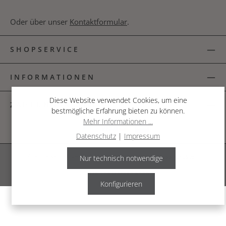
Oder über unser
Kontaktformular
.
SHOPSERVICE
INFORMATIONEN
Diese Website verwendet Cookies, um eine
ZAHLUNGSARTEN
bestmögliche Erfahrung bieten zu können.
Mehr Informationen ...
Datenschutz
|
Impressum
Alle Preise inkl. gesetzl. Mehrwertsteuer zzgl.
Versandkosten
.
Nur technisch notwendige
© 2026 The Garden Shop
Konfigurieren