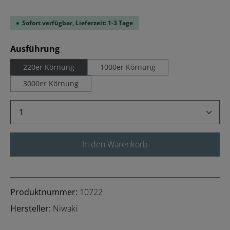
Sofort verfügbar, Lieferzeit: 1-3 Tage
auswählen
Ausführung
220er Körnung
1000er Körnung
3000er Körnung
Produkt Anzahl: Gib den gewünschten Wert 
In den Warenkorb
Produktnummer:
10722
Hersteller:
Niwaki