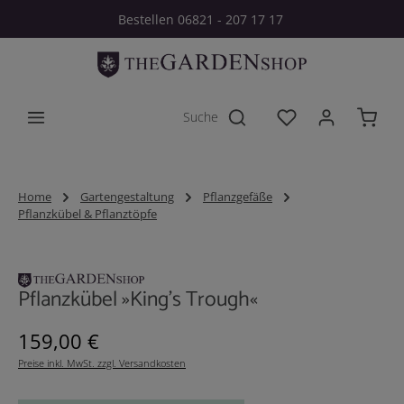
Bestellen 06821 - 207 17 17
Zum Hauptinhalt springen
Du hast 0 Produkt
Home
Gartengestaltung
Pflanzgefäße
Pflanzkübel & Pflanztöpfe
Bildergalerie überspringen
Pflanzkübel »King's Trough«
Regulärer Preis:
159,00 €
Preise inkl. MwSt. zzgl. Versandkosten