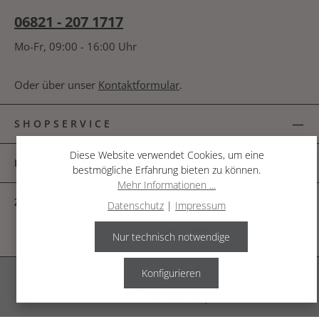
06821 - 207 1717
Mo-Fr, 09:00 - 16:00 Uhr
Oder über unser
Kontaktformular
.
SHOPSERVICE
Diese Website verwendet Cookies, um eine
INFORMATIONEN
bestmögliche Erfahrung bieten zu können.
Mehr Informationen ...
ZAHLUNGSARTEN
Datenschutz
|
Impressum
Nur technisch notwendige
Konfigurieren
Alle Preise inkl. gesetzl. Mehrwertsteuer zzgl.
Versandkosten
.
© 2026 The Garden Shop