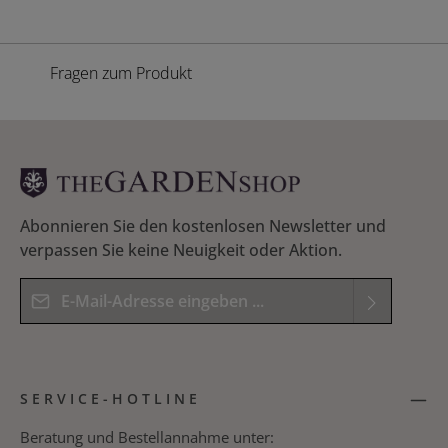
Fragen zum Produkt
Abonnieren Sie den kostenlosen Newsletter und
verpassen Sie keine Neuigkeit oder Aktion.
E-Mail-Adresse*
Datenschutz
Die mit einem Stern (*) markierten Felder sind
Ich habe die
Datenschutzbestimmungen
zur
Pflichtfelder.
SERVICE-HOTLINE
Kenntnis genommen und die
AGB
gelesen und
Bitte geben Sie das Ergebnis der Gleichung in das
bin mit ihnen einverstanden.
*
nachfolgende Textfeld ein. *
Beratung und Bestellannahme unter: