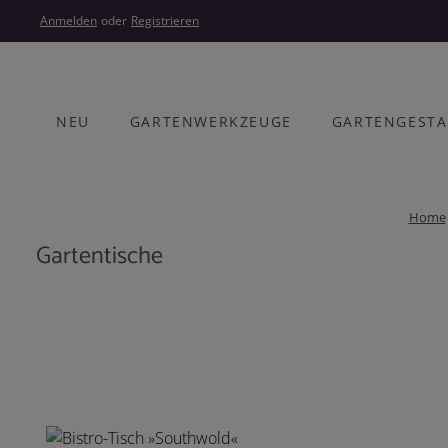
um Hauptinhalt springen
Zur Hauptnavigation springen
Anmelden
oder
Registrieren
NEU
GARTENWERKZEUGE
GARTENGEST
Home
Gartentische