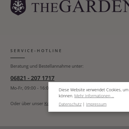
Durchmesser 75 cm | Höhe 73,0 cm (Durchmesser
für Schirmloch 6,5 cm) Gewicht Tisch: 30 kg
Feuerverzinkt und anschließend von Hand
oberflächenbehandelt für außergewöhnlichen
Korrosionsschutz Handgeätzte Oberfläche für eine
einzigartige antike Patina, die im Laufe der Zeit
immer besser wird 25 Jahre Stabilitätsgarantie
SERVICE-HOTLINE
Beratung und Bestellannahme unter:
06821 - 207 1717
Mo-Fr, 09:00 - 16:00 Uhr
Diese Website verwendet Cookies, um 
können.
Mehr Informationen ...
Oder über unser
Kontaktformular
.
Datenschutz
|
Impressum