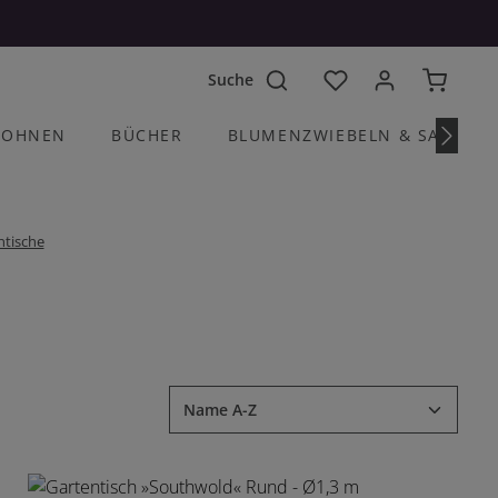
Du hast 0 Produkte a
OHNEN
BÜCHER
BLUMENZWIEBELN & SAATGU
ntische