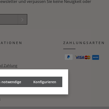
oberflächenbehandelt für außergewöhnlichen
ewsletter und verpassen Sie keine Neuigkeit oder
Korrosionsschutz Handgeätzte Oberfläche für eine
einzigartige antike Patina, die im Laufe der Zeit
immer besser wird 25 Jahre Stabilitätsgarantie
elder sind
mmungen
zur
MATIONEN
B
gelesen und
ZAHLUNGSARTEN
ichung in das nachfolgende Textfeld ein. *
nd Zahlung
zerklärung
h notwendige
echt
Konfigurieren
m