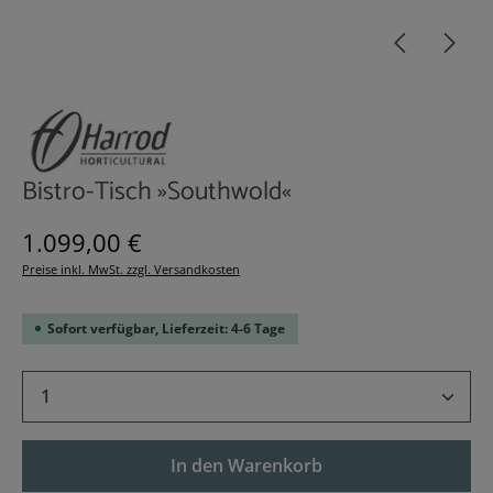
Bistro-Tisch »Southwold«
Regulärer Preis:
1.099,00 €
Preise inkl. MwSt. zzgl. Versandkosten
Sofort verfügbar, Lieferzeit: 4-6 Tage
Produkt Anzahl: Gib den gewünschten Wert 
In den Warenkorb